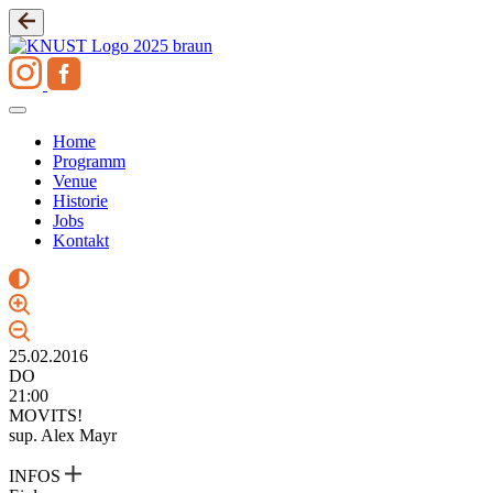
Zum
Inhalt
springen
Home
Programm
Venue
Historie
Jobs
Kontakt
25.02.2016
DO
21:00
MOVITS!
sup. Alex Mayr
INFOS