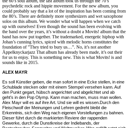
the 60’s soul album, the last album took us through the 70’s
psychedelic rock and hippie movement. For the new album, you
could probably say that a lot of the inspiration has been coming from
the 80’s. There are definitely more synthesizers and wet saxophone
solos on this album. We wonder what will happen when we catch
up with ourselves! Even though the sound has been evolving with
the band over the years, it’s without a doubt a Movits! album that the
band has now put together. The trademarked, energetic hiphop with
Johan’s cunning lyrics, spiced with melodic horns constitutes the
foundation of ”They tried to bury us…”. No, it’s not another
Äppelknyckarjazz That album has already been made, it’s out their
for us to enjoy. This is something new. This is what Movits! is and
sounds like in 2015.
ALEX MAYR
Es soll Künstler geben, die man sofort in eine Ecke stellen, in eine
Schublade stecken oder mit einem Stempel versehen kann. Auf
den Punkt gegart, hübsch angerichtet und abgelichtet und ab
geht’s in den Pop Olymp. Kann man machen, muss man wollen.
Alex Mayr will es auf ihre Art. Und sie will es wissen.Durch den
Fleischwolf der Meinungen und Lehren gedreht bleibt die
Erkenntnis, sich den Weg nach eigenen Vorstellungen zu bahnen.
Dieser führt durch die markierten Reviere der rappenden
Gewerke, durch die Dunstkreise der Indiebands, der