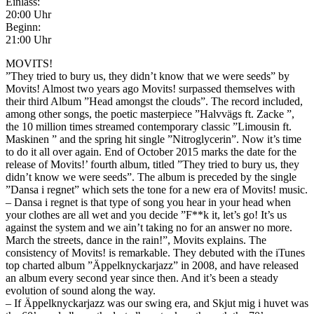
Einlass:
20:00 Uhr
Beginn:
21:00 Uhr
MOVITS!
”They tried to bury us, they didn’t know that we were seeds” by
Movits! Almost two years ago Movits! surpassed themselves with
their third Album ”Head amongst the clouds”. The record included,
among other songs, the poetic masterpiece ”Halvvägs ft. Zacke ”,
the 10 million times streamed contemporary classic ”Limousin ft.
Maskinen ” and the spring hit single ”Nitroglycerin”. Now it’s time
to do it all over again. End of October 2015 marks the date for the
release of Movits!’ fourth album, titled ”They tried to bury us, they
didn’t know we were seeds”. The album is preceded by the single
”Dansa i regnet” which sets the tone for a new era of Movits! music.
– Dansa i regnet is that type of song you hear in your head when
your clothes are all wet and you decide ”F**k it, let’s go! It’s us
against the system and we ain’t taking no for an answer no more.
March the streets, dance in the rain!”, Movits explains. The
consistency of Movits! is remarkable. They debuted with the iTunes
top charted album ”Äppelknyckarjazz” in 2008, and have released
an album every second year since then. And it’s been a steady
evolution of sound along the way.
– If Äppelknyckarjazz was our swing era, and Skjut mig i huvet was