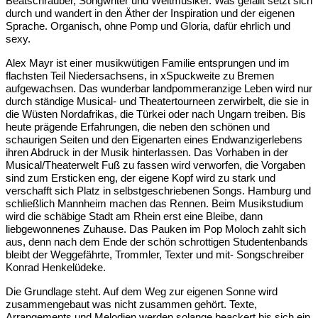
Beatschrauber, Songwriter und Weltmusiker. Was gefällt setzt sich
durch und wandert in den Äther der Inspiration und der eigenen
Sprache. Organisch, ohne Pomp und Gloria, dafür ehrlich und
sexy.
Alex Mayr ist einer musikwütigen Familie entsprungen und im
flachsten Teil Niedersachsens, in xSpuckweite zu Bremen
aufgewachsen. Das wunderbar landpommeranzige Leben wird nur
durch ständige Musical- und Theatertourneen zerwirbelt, die sie in
die Wüsten Nordafrikas, die Türkei oder nach Ungarn treiben. Bis
heute prägende Erfahrungen, die neben den schönen und
schaurigen Seiten und den Eigenarten eines Endwanzigerlebens
ihren Abdruck in der Musik hinterlassen. Das Vorhaben in der
Musical/Theaterwelt Fuß zu fassen wird verworfen, die Vorgaben
sind zum Ersticken eng, der eigene Kopf wird zu stark und
verschafft sich Platz in selbstgeschriebenen Songs. Hamburg und
schließlich Mannheim machen das Rennen. Beim Musikstudium
wird die schäbige Stadt am Rhein erst eine Bleibe, dann
liebgewonnenes Zuhause. Das Pauken im Pop Moloch zahlt sich
aus, denn nach dem Ende der schön schrottigen Studentenbands
bleibt der Weggefährte, Trommler, Texter und mit- Songschreiber
Konrad Henkelüdeke.
Die Grundlage steht. Auf dem Weg zur eigenen Sonne wird
zusammengebaut was nicht zusammen gehört. Texte,
Arrangements und Melodien werden solange beackert bis sich ein