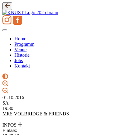
Zum
Inhalt
springen
Home
Programm
Venue
Historie
Jobs
Kontakt
01.10.2016
SA
19:30
MRS VOLBRIDGE & FRIENDS
INFOS
Einlass: