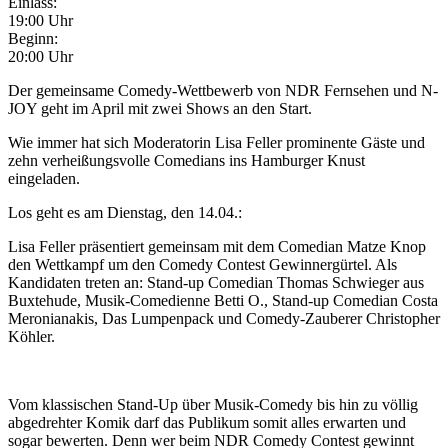
Einlass:
19:00 Uhr
Beginn:
20:00 Uhr
Der gemeinsame Comedy-Wettbewerb von NDR Fernsehen und N-
JOY geht im April mit zwei Shows an den Start.
Wie immer hat sich Moderatorin Lisa Feller prominente Gäste und
zehn verheißungsvolle Comedians ins Hamburger Knust
eingeladen.
Los geht es am Dienstag, den 14.04.:
Lisa Feller präsentiert gemeinsam mit dem Comedian Matze Knop
den Wettkampf um den Comedy Contest Gewinnergürtel. Als
Kandidaten treten an: Stand-up Comedian Thomas Schwieger aus
Buxtehude, Musik-Comedienne Betti O., Stand-up Comedian Costa
Meronianakis, Das Lumpenpack und Comedy-Zauberer Christopher
Köhler.
Vom klassischen Stand-Up über Musik-Comedy bis hin zu völlig
abgedrehter Komik darf das Publikum somit alles erwarten und
sogar bewerten. Denn wer beim NDR Comedy Contest gewinnt