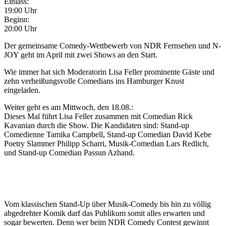
Einlass:
19:00 Uhr
Beginn:
20:00 Uhr
Der gemeinsame Comedy-Wettbewerb von NDR Fernsehen und N-
JOY geht im April mit zwei Shows an den Start.
Wie immer hat sich Moderatorin Lisa Feller prominente Gäste und
zehn verheißungsvolle Comedians ins Hamburger Knust
eingeladen.
Weiter geht es am Mittwoch, den 18.08.:
Dieses Mal führt Lisa Feller zusammen mit Comedian Rick
Kavanian durch die Show. Die Kandidaten sind: Stand-up
Comedienne Tamika Campbell, Stand-up Comedian David Kebe
Poetry Slammer Philipp Scharri, Musik-Comedian Lars Redlich,
und Stand-up Comedian Passun Azhand.
Vom klassischen Stand-Up über Musik-Comedy bis hin zu völlig
abgedrehter Komik darf das Publikum somit alles erwarten und
sogar bewerten. Denn wer beim NDR Comedy Contest gewinnt