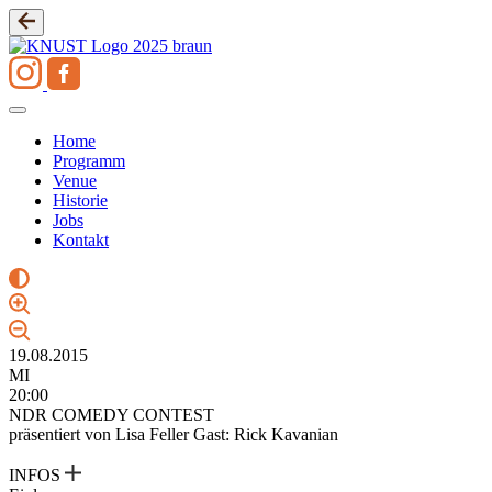
Zum
Inhalt
springen
Home
Programm
Venue
Historie
Jobs
Kontakt
19.08.2015
MI
20:00
NDR COMEDY CONTEST
präsentiert von Lisa Feller Gast: Rick Kavanian
INFOS