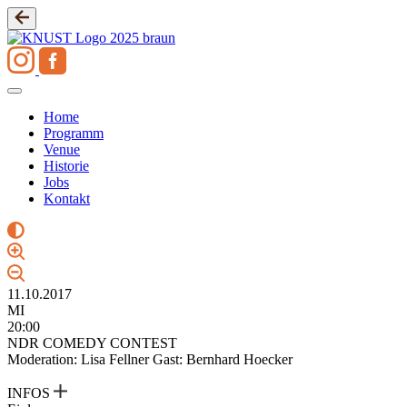
Zum
Inhalt
springen
Home
Programm
Venue
Historie
Jobs
Kontakt
11.10.2017
MI
20:00
NDR COMEDY CONTEST
Moderation: Lisa Fellner Gast: Bernhard Hoecker
INFOS