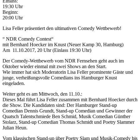
Einlass:
19:30 Uhr
Beginn:
20:00 Uhr
Lisa Feller präsentiert den ultimativen Comedy Wettbewerb!
“ NDR Comedy Contest“
mit Bernhard Hoecker im Knust (Neuer Kamp 30, Hamburg)
Am 11.10.2017, 20 Uhr (Einlass 19:30 Uhr)
Der Comedy-Wettbewerb vom NDR Fernsehen geht auch im
Oktober wieder einmal mit zwei Shows an den Start.
Wie immer hat sich Moderatorin Lisa Feller prominente Gäste und
junge, verheißungsvolle Comedians ins Hamburger Knust
eingeladen.
Weiter geht es am Mittwoch, den 11.10.:
Dieses Mal führt Lisa Feller zusammen mit Bernhard Hoecker durch
die Show. Die Kandidaten sind: Der Hamburger Stand-up
Comedian Dennis Grundt, Stand-up Comedian und Gewinner der
Quatsch Talentschmiede Ben Schmid, Musik Comedian Günther
Stolarz, Stand-up Comedian Thomas Schmidt und Poetry Slammer
Julian Heun.
Vom klassischen Stand-up über Poetry Slam und Musik-Comedy bis