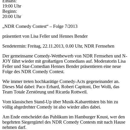
Einlass:
19:00 Uhr
Beginn:
20:00 Uhr
„NDR Comedy Contest“ – Folge 7/2013
präsentiert von Lisa Feller und Hennes Bender
Sendetermin: Freitag, 22.11.2013, 0.00 Uhr, NDR Fernsehen
Der gemeinsame Comedy-Wettbewerb von NDR Fernsehen und N-
JOY fährt wieder mit großartigen Comedians auf. Moderatorin Lisa
Feller und Star-Comedian Hennes Bender präsentieren eine neue
Folge des NDR Comedy Contest.
Wie immer treten hochkarätige Comedy-Acts gegeneinander an.
Dieses Mal dabei: Paco Erhard, Robert Capitoni, Der Wolli, das
Team Totale Zerstörung und Ricarda Rottweil.
Vom klassischen Stand-Up über Musik-Kabarettisten bis hin zu
völlig abgedrehter Comedy ist also wieder alles dabei.
Am Ende entscheidet das Publikum im Hamburger Knust, wer den
begehrten Siegergürtel des NDR Comedy Contests mit nach Hause
nehmen darf.