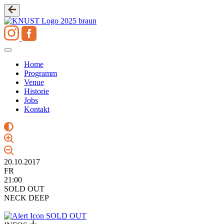
Zum
Inhalt
springen
Home
Programm
Venue
Historie
Jobs
Kontakt
20.10.2017
FR
21:00
SOLD OUT
NECK DEEP
SOLD OUT