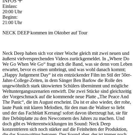
INFOS
Einlass:
20:00 Uhr
Beginn:
21:00 Uhr
NECK DEEP kommen im Oktober auf Tour
Neck Deep haben sich vor einer Woche gleich mit zwei neuen und
äußerst vielversprechenden Videos zurückgemeldet. In „Where Do
We Go When We Go“ fragt sich die Band, was sie denn vom Leben
erwartet, bevor es einen umbringt, und was wohl danach kommt;
„Happy Judgement Day“ ist ein entzückender Film im Stil der 50er-
Jahre-College-Zeiten, in dem Sänger Ben Barlow die Rolle des
ungewöhnlich stark tätowierten Schülers übernimmt und mögliche
Weltuntergangsszenarien entwirft. Die zwei Stücke sind gleichzeitig
der Vorgeschmack auf die kommende neue Platte „The Peace And
The Panic“, die im August erscheint. Da ist er also wieder, der rohe,
laute Punk mit klaren Melodien, für den man die Waliser so liebt
und der das Fachblatt Kerrang! sofort davon überzeugt hat, sie für
ihre Debütplatte zu den Newcomern des Jahres zu machen. Und
doch gibt es Weiterentwicklungen im Sound: Neck Deep
konzentrieren sich noch stärker auf die Feinheiten der Produktion,
die das Songwriting betonen. Der Sound aber, der ist immer noch