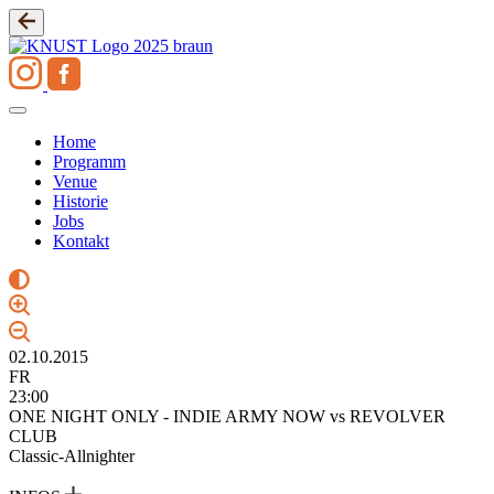
Zum
Inhalt
springen
Home
Programm
Venue
Historie
Jobs
Kontakt
02.10.2015
FR
23:00
ONE NIGHT ONLY - INDIE ARMY NOW vs REVOLVER
CLUB
Classic-Allnighter