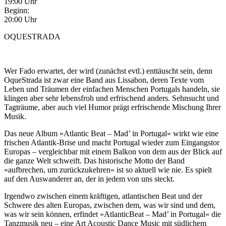
19:00 Uhr
Beginn:
20:00 Uhr
OQUESTRADA
Wer Fado erwartet, der wird (zunächst evtl.) enttäuscht sein, denn
OqueStrada ist zwar eine Band aus Lissabon, deren Texte vom
Leben und Träumen der einfachen Menschen Portugals handeln, sie
klingen aber sehr lebensfroh und erfrischend anders. Sehnsucht und
Tagträume, aber auch viel Humor prägt erfrischende Mischung Ihrer
Musik.
Das neue Album »Atlantic Beat – Mad’ in Portugal« wirkt wie eine
frischen Atlantik-Brise und macht Portugal wieder zum Eingangstor
Europas – vergleichbar mit einem Balkon von dem aus der Blick auf
die ganze Welt schweift. Das historische Motto der Band
»aufbrechen, um zurückzukehren« ist so aktuell wie nie. Es spielt
auf den Auswanderer an, der in jedem von uns steckt.
Irgendwo zwischen einem kräftigen, atlantischen Beat und der
Schwere des alten Europas, zwischen dem, was wir sind und dem,
was wir sein können, erfindet »AtlanticBeat – Mad’ in Portugal« die
Tanzmusik neu – eine Art Acoustic Dance Music mit südlichem