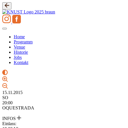
Zum
Inhalt
springen
Home
Programm
Venue
Historie
Jobs
Kontakt
15.11.2015
SO
20:00
OQUESTRADA
INFOS
Einlass: