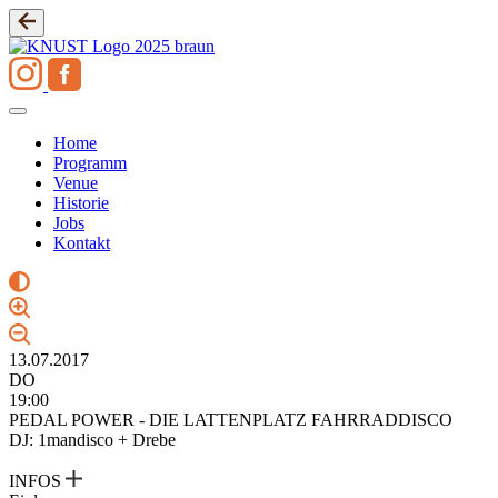
Zum
Inhalt
springen
Home
Programm
Venue
Historie
Jobs
Kontakt
13.07.2017
DO
19:00
PEDAL POWER - DIE LATTENPLATZ FAHRRADDISCO
DJ: 1mandisco + Drebe
INFOS