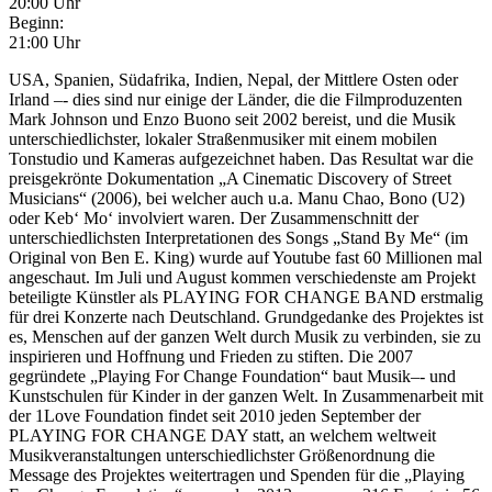
20:00 Uhr
Beginn:
21:00 Uhr
USA, Spanien, Südafrika, Indien, Nepal, der Mittlere Osten oder
Irland –‐ dies sind nur einige der Länder, die die Filmproduzenten
Mark Johnson und Enzo Buono seit 2002 bereist, und die Musik
unterschiedlichster, lokaler Straßenmusiker mit einem mobilen
Tonstudio und Kameras aufgezeichnet haben. Das Resultat war die
preisgekrönte Dokumentation „A Cinematic Discovery of Street
Musicians“ (2006), bei welcher auch u.a. Manu Chao, Bono (U2)
oder Keb‘ Mo‘ involviert waren. Der Zusammenschnitt der
unterschiedlichsten Interpretationen des Songs „Stand By Me“ (im
Original von Ben E. King) wurde auf Youtube fast 60 Millionen mal
angeschaut. Im Juli und August kommen verschiedenste am Projekt
beteiligte Künstler als PLAYING FOR CHANGE BAND erstmalig
für drei Konzerte nach Deutschland. Grundgedanke des Projektes ist
es, Menschen auf der ganzen Welt durch Musik zu verbinden, sie zu
inspirieren und Hoffnung und Frieden zu stiften. Die 2007
gegründete „Playing For Change Foundation“ baut Musik–‐ und
Kunstschulen für Kinder in der ganzen Welt. In Zusammenarbeit mit
der 1Love Foundation findet seit 2010 jeden September der
PLAYING FOR CHANGE DAY statt, an welchem weltweit
Musikveranstaltungen unterschiedlichster Größenordnung die
Message des Projektes weitertragen und Spenden für die „Playing