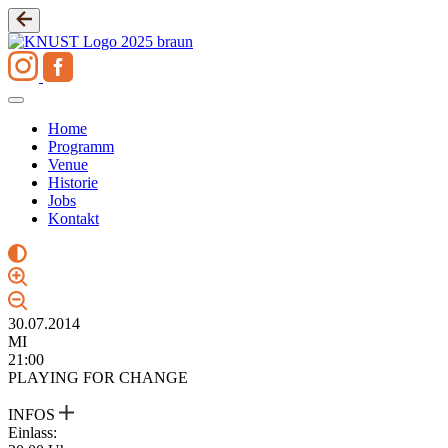
Zum
Inhalt
springen
Home
Programm
Venue
Historie
Jobs
Kontakt
30.07.2014
MI
21:00
PLAYING FOR CHANGE
INFOS
Einlass: