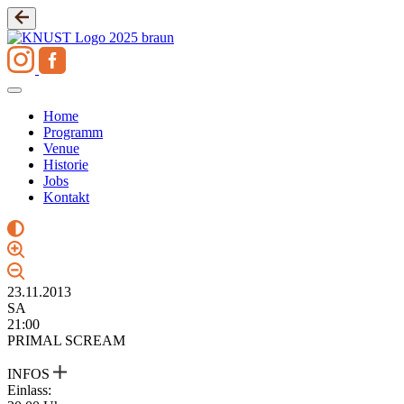
Zum
Inhalt
springen
Home
Programm
Venue
Historie
Jobs
Kontakt
23.11.2013
SA
21:00
PRIMAL SCREAM
INFOS
Einlass: