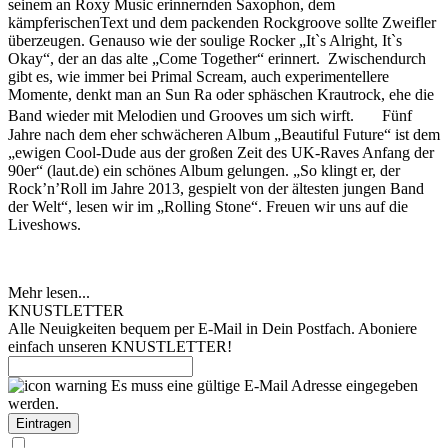
seinem an Roxy Music erinnernden Saxophon, dem
kämpferischenText und dem packenden Rockgroove sollte Zweifler
überzeugen. Genauso wie der soulige Rocker „It`s Alright, It`s
Okay“, der an das alte „Come Together“ erinnert. Zwischendurch
gibt es, wie immer bei Primal Scream, auch experimentellere
Momente, denkt man an Sun Ra oder sphäschen Krautrock, ehe die
Band wieder mit Melodien und Grooves um sich wirft. Fünf
Jahre nach dem eher schwächeren Album „Beautiful Future“ ist dem
„ewigen Cool-Dude aus der großen Zeit des UK-Raves Anfang der
90er“ (laut.de) ein schönes Album gelungen. „So klingt er, der
Rock’n’Roll im Jahre 2013, gespielt von der ältesten jungen Band
der Welt“, lesen wir im „Rolling Stone“. Freuen wir uns auf die
Liveshows.
Mehr lesen...
KNUSTLETTER
Alle Neuigkeiten bequem per E-Mail in Dein Postfach. Aboniere
einfach unseren KNUSTLETTER!
Es muss eine gültige E-Mail Adresse eingegeben
werden.