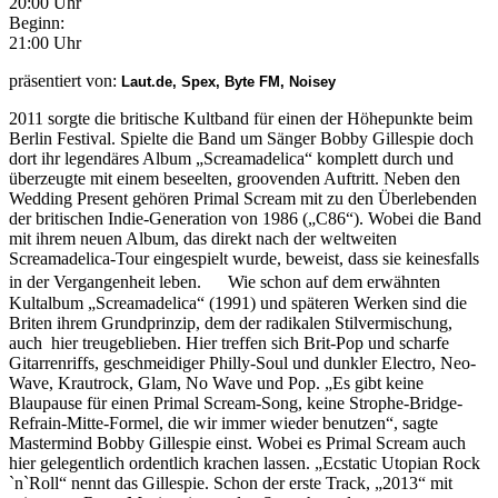
20:00 Uhr
Beginn:
21:00 Uhr
präsentiert von:
Laut.de, Spex, Byte FM, Noisey
2011 sorgte die britische Kultband für einen der Höhepunkte beim
Berlin Festival. Spielte die Band um Sänger Bobby Gillespie doch
dort ihr legendäres Album „Screamadelica“ komplett durch und
überzeugte mit einem beseelten, groovenden Auftritt. Neben den
Wedding Present gehören Primal Scream mit zu den Überlebenden
der britischen Indie-Generation von 1986 („C86“). Wobei die Band
mit ihrem neuen Album, das direkt nach der weltweiten
Screamadelica-Tour eingespielt wurde, beweist, dass sie keinesfalls
in der Vergangenheit leben. Wie schon auf dem erwähnten
Kultalbum „Screamadelica“ (1991) und späteren Werken sind die
Briten ihrem Grundprinzip, dem der radikalen Stilvermischung,
auch hier treugeblieben. Hier treffen sich Brit-Pop und scharfe
Gitarrenriffs, geschmeidiger Philly-Soul und dunkler Electro, Neo-
Wave, Krautrock, Glam, No Wave und Pop. „Es gibt keine
Blaupause für einen Primal Scream-Song, keine Strophe-Bridge-
Refrain-Mitte-Formel, die wir immer wieder benutzen“, sagte
Mastermind Bobby Gillespie einst. Wobei es Primal Scream auch
hier gelegentlich ordentlich krachen lassen. „Ecstatic Utopian Rock
`n`Roll“ nennt das Gillespie. Schon der erste Track, „2013“ mit