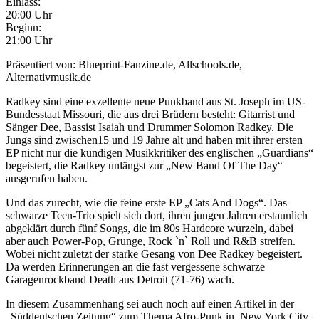
Einlass:
20:00 Uhr
Beginn:
21:00 Uhr
Präsentiert von: Blueprint-Fanzine.de, Allschools.de,
Alternativmusik.de
Radkey sind eine exzellente neue Punkband aus St. Joseph im US-
Bundesstaat Missouri, die aus drei Brüdern besteht: Gitarrist und
Sänger Dee, Bassist Isaiah und Drummer Solomon Radkey. Die
Jungs sind zwischen15 und 19 Jahre alt und haben mit ihrer ersten
EP nicht nur die kundigen Musikkritiker des englischen „Guardians“
begeistert, die Radkey unlängst zur „New Band Of The Day“
ausgerufen haben.
Und das zurecht, wie die feine erste EP „Cats And Dogs“. Das
schwarze Teen-Trio spielt sich dort, ihren jungen Jahren erstaunlich
abgeklärt durch fünf Songs, die im 80s Hardcore wurzeln, dabei
aber auch Power-Pop, Grunge, Rock `n` Roll und R&B streifen.
Wobei nicht zuletzt der starke Gesang von Dee Radkey begeistert.
Da werden Erinnerungen an die fast vergessene schwarze
Garagenrockband Death aus Detroit (71-76) wach.
In diesem Zusammenhang sei auch noch auf einen Artikel in der
„Süddeutschen Zeitung“ zum Thema Afro-Punk in New York City