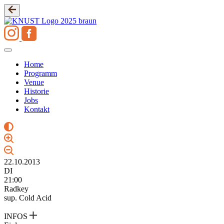
Zum
Inhalt
springen
Home
Programm
Venue
Historie
Jobs
Kontakt
22.10.2013
DI
21:00
Radkey
sup. Cold Acid
INFOS