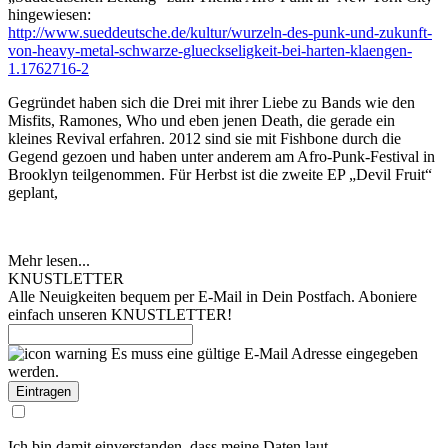
hingewiesen:
http://www.sueddeutsche.de/kultur/wurzeln-des-punk-und-zukunft-
von-heavy-metal-schwarze-glueckseligkeit-bei-harten-klaengen-
1.1762716-2
Gegründet haben sich die Drei mit ihrer Liebe zu Bands wie den
Misfits, Ramones, Who und eben jenen Death, die gerade ein
kleines Revival erfahren. 2012 sind sie mit Fishbone durch die
Gegend gezoen und haben unter anderem am Afro-Punk-Festival in
Brooklyn teilgenommen. Für Herbst ist die zweite EP „Devil Fruit“
geplant,
Mehr lesen...
KNUSTLETTER
Alle Neuigkeiten bequem per E-Mail in Dein Postfach. Aboniere
einfach unseren KNUSTLETTER!
Es muss eine gültige E-Mail Adresse eingegeben
werden.
Ich bin damit einverstanden, dass meine Daten laut