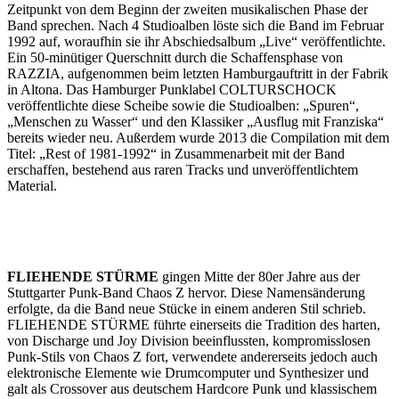
Zeitpunkt von dem Beginn der zweiten musikalischen Phase der
Band sprechen. Nach 4 Studioalben löste sich die Band im Februar
1992 auf, woraufhin sie ihr Abschiedsalbum „Live“ veröffentlichte.
Ein 50-minütiger Querschnitt durch die Schaffensphase von
RAZZIA, aufgenommen beim letzten Hamburgauftritt in der Fabrik
in Altona. Das Hamburger Punklabel COLTURSCHOCK
veröffentlichte diese Scheibe sowie die Studioalben: „Spuren“,
„Menschen zu Wasser“ und den Klassiker „Ausflug mit Franziska“
bereits wieder neu. Außerdem wurde 2013 die Compilation mit dem
Titel: „Rest of 1981-1992“ in Zusammenarbeit mit der Band
erschaffen, bestehend aus raren Tracks und unveröffentlichtem
Material.
FLIEHENDE STÜRME
gingen Mitte der 80er Jahre aus der
Stuttgarter Punk-Band Chaos Z hervor. Diese Namensänderung
erfolgte, da die Band neue Stücke in einem anderen Stil schrieb.
FLIEHENDE STÜRME führte einerseits die Tradition des harten,
von Discharge und Joy Division beeinflussten, kompromisslosen
Punk-Stils von Chaos Z fort, verwendete andererseits jedoch auch
elektronische Elemente wie Drumcomputer und Synthesizer und
galt als Crossover aus deutschem Hardcore Punk und klassischem