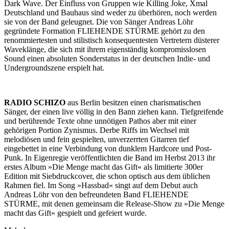
Dark Wave. Der Einfluss von Gruppen wie Killing Joke, Xmal
Deutschland und Bauhaus sind weder zu überhören, noch werden
sie von der Band geleugnet. Die von Sänger Andreas Löhr
gegründete Formation FLIEHENDE STÜRME gehört zu den
renommiertesten und stilistisch konsequentesten Vertretern düsterer
Waveklänge, die sich mit ihrem eigenständig kompromisslosen
Sound einen absoluten Sonderstatus in der deutschen Indie- und
Undergroundszene erspielt hat.
RADIO SCHIZO
aus Berlin besitzen einen charismatischen
Sänger, der einen live völlig in den Bann ziehen kann. Tiefgreifende
und berührende Texte ohne unnötigen Pathos aber mit einer
gehörigen Portion Zynismus. Derbe Riffs im Wechsel mit
melodiösen und fein gespielten, unverzerrten Gitarren tief
eingebettet in eine Verbindung von dunklem Hardcore und Post-
Punk. In Eigenregie veröffentlichten die Band im Herbst 2013 ihr
erstes Album »Die Menge macht das Gift« als limitierte 300er
Edition mit Siebdruckcover, die schon optisch aus dem üblichen
Rahmen fiel. Im Song »Hassbad« singt auf dem Debut auch
Andreas Löhr von den befreundeten Band FLIEHENDE
STÜRME, mit denen gemeinsam die Release-Show zu »Die Menge
macht das Gift« gespielt und gefeiert wurde.