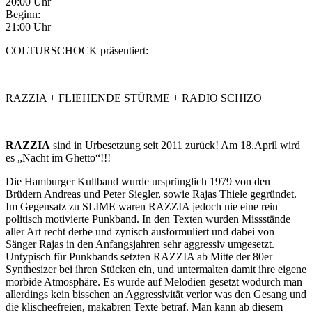
20:00 Uhr
Beginn:
21:00 Uhr
COLTURSCHOCK präsentiert:
RAZZIA + FLIEHENDE STÜRME + RADIO SCHIZO
RAZZIA
sind in Urbesetzung seit 2011 zurück! Am 18.April wird
es „Nacht im Ghetto“!!!
Die Hamburger Kultband wurde ursprünglich 1979 von den
Brüdern Andreas und Peter Siegler, sowie Rajas Thiele gegründet.
Im Gegensatz zu SLIME waren RAZZIA jedoch nie eine rein
politisch motivierte Punkband. In den Texten wurden Missstände
aller Art recht derbe und zynisch ausformuliert und dabei von
Sänger Rajas in den Anfangsjahren sehr aggressiv umgesetzt.
Untypisch für Punkbands setzten RAZZIA ab Mitte der 80er
Synthesizer bei ihren Stücken ein, und untermalten damit ihre eigene
morbide Atmosphäre. Es wurde auf Melodien gesetzt wodurch man
allerdings kein bisschen an Aggressivität verlor was den Gesang und
die klischeefreien, makabren Texte betraf. Man kann ab diesem