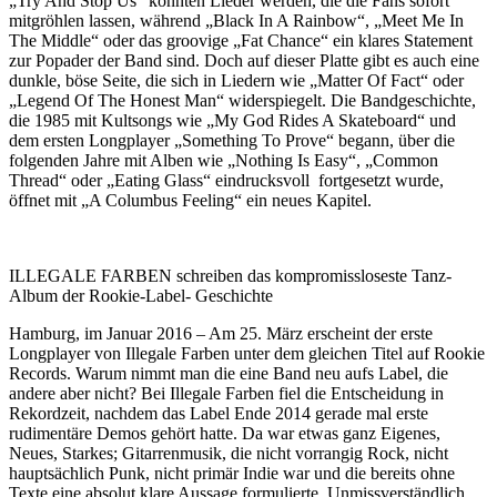
„Try And Stop Us” könnten Lieder werden, die die Fans sofort
mitgröhlen lassen, während „Black In A Rainbow“, „Meet Me In
The Middle“ oder das groovige „Fat Chance“ ein klares Statement
zur Popader der Band sind. Doch auf dieser Platte gibt es auch eine
dunkle, böse Seite, die sich in Liedern wie „Matter Of Fact“ oder
„Legend Of The Honest Man“ widerspiegelt. Die Bandgeschichte,
die 1985 mit Kultsongs wie „My God Rides A Skateboard“ und
dem ersten Longplayer „Something To Prove“ begann, über die
folgenden Jahre mit Alben wie „Nothing Is Easy“, „Common
Thread“ oder „Eating Glass“ eindrucksvoll fortgesetzt wurde,
öffnet mit „A Columbus Feeling“ ein neues Kapitel.
ILLEGALE FARBEN schreiben das kompromissloseste Tanz-
Album der Rookie-Label- Geschichte
Hamburg, im Januar 2016 – Am 25. März erscheint der erste
Longplayer von Illegale Farben unter dem gleichen Titel auf Rookie
Records. Warum nimmt man die eine Band neu aufs Label, die
andere aber nicht? Bei Illegale Farben fiel die Entscheidung in
Rekordzeit, nachdem das Label Ende 2014 gerade mal erste
rudimentäre Demos gehört hatte. Da war etwas ganz Eigenes,
Neues, Starkes; Gitarrenmusik, die nicht vorrangig Rock, nicht
hauptsächlich Punk, nicht primär Indie war und die bereits ohne
Texte eine absolut klare Aussage formulierte. Unmissverständlich