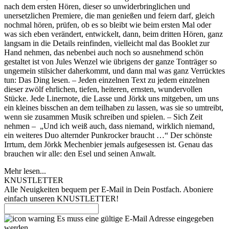
nach dem ersten Hören, dieser so unwiderbringlichen und
unersetzlichen Premiere, die man genießen und feiern darf, gleich
nochmal hören, prüfen, ob es so bleibt wie beim ersten Mal oder
was sich eben verändert, entwickelt, dann, beim dritten Hören, ganz
langsam in die Details reinfinden, vielleicht mal das Booklet zur
Hand nehmen, das nebenbei auch noch so ausnehmend schön
gestaltet ist von Jules Wenzel wie übrigens der ganze Tonträger so
ungemein stilsicher daherkommt, und dann mal was ganz Verrücktes
tun: Das Ding lesen. – Jeden einzelnen Text zu jedem einzelnen
dieser zwölf ehrlichen, tiefen, heiteren, ernsten, wundervollen
Stücke. Jede Linernote, die Lasse und Jörkk uns mitgeben, um uns
ein kleines bisschen an dem teilhaben zu lassen, was sie so umtreibt,
wenn sie zusammen Musik schreiben und spielen. – Sich Zeit
nehmen – „Und ich weiß auch, dass niemand, wirklich niemand,
ein weiteres Duo alternder Punkrocker braucht …“ Der schönste
Irrtum, dem Jörkk Mechenbier jemals aufgesessen ist. Genau das
brauchen wir alle: den Esel und seinen Anwalt.
Mehr lesen...
KNUSTLETTER
Alle Neuigkeiten bequem per E-Mail in Dein Postfach. Aboniere
einfach unseren KNUSTLETTER!
Es muss eine gültige E-Mail Adresse eingegeben
werden.