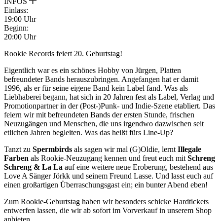
INFOS
Einlass:
19:00 Uhr
Beginn:
20:00 Uhr
Rookie Records feiert 20. Geburtstag!
Eigentlich war es ein schönes Hobby von Jürgen, Platten
befreundeter Bands herauszubringen. Angefangen hat er damit
1996, als er für seine eigene Band kein Label fand. Was als
Liebhaberei begann, hat sich in 20 Jahren fest als Label, Verlag und
Promotionpartner in der (Post-)Punk- und Indie-Szene etabliert. Das
feiern wir mit befreundeten Bands der ersten Stunde, frischen
Neuzugängen und Menschen, die uns irgendwo dazwischen seit
etlichen Jahren begleiten. Was das heißt fürs Line-Up?
Tanzt zu
Spermbirds
als sagen wir mal (G)Oldie, lernt
Illegale
Farben
als Rookie-Neuzugang kennen und freut euch mit
Schreng
Schreng & La La
auf eine weitere neue Eroberung, bestehend aus
Love A Sänger Jörkk und seinem Freund Lasse. Und lasst euch auf
einen großartigen Überraschungsgast ein; ein bunter Abend eben!
Zum Rookie-Geburtstag haben wir besonders schicke Hardtickets
entwerfen lassen, die wir ab sofort im Vorverkauf in unserem Shop
anbieten