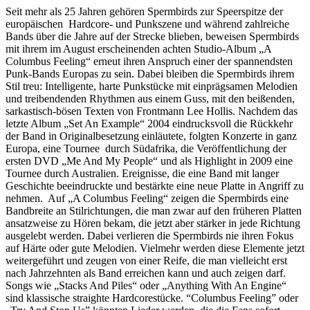
Seit mehr als 25 Jahren gehören Spermbirds zur Speerspitze der
europäischen Hardcore- und Punkszene und während zahlreiche
Bands über die Jahre auf der Strecke blieben, beweisen Spermbirds
mit ihrem im August erscheinenden achten Studio-Album „A
Columbus Feeling“ erneut ihren Anspruch einer der spannendsten
Punk-Bands Europas zu sein. Dabei bleiben die Spermbirds ihrem
Stil treu: Intelligente, harte Punkstücke mit einprägsamen Melodien
und treibendenden Rhythmen aus einem Guss, mit den beißenden,
sarkastisch-bösen Texten von Frontmann Lee Hollis. Nachdem das
letzte Album „Set An Example“ 2004 eindrucksvoll die Rückkehr
der Band in Originalbesetzung einläutete, folgten Konzerte in ganz
Europa, eine Tournee durch Südafrika, die Veröffentlichung der
ersten DVD „Me And My People“ und als Highlight in 2009 eine
Tournee durch Australien. Ereignisse, die eine Band mit langer
Geschichte beeindruckte und bestärkte eine neue Platte in Angriff zu
nehmen. Auf „A Columbus Feeling“ zeigen die Spermbirds eine
Bandbreite an Stilrichtungen, die man zwar auf den früheren Platten
ansatzweise zu Hören bekam, die jetzt aber stärker in jede Richtung
ausgelebt werden. Dabei verlieren die Spermbirds nie ihren Fokus
auf Härte oder gute Melodien. Vielmehr werden diese Elemente jetzt
weitergeführt und zeugen von einer Reife, die man vielleicht erst
nach Jahrzehnten als Band erreichen kann und auch zeigen darf.
Songs wie „Stacks And Piles“ oder „Anything With An Engine“
sind klassische straighte Hardcorestücke. “Columbus Feeling” oder