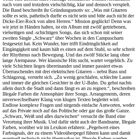
nach vorn und trotzdem vielschichtig, klar und dennoch verspielt.
Die Band beschreibt ihr Gründungsmotiv so: „Was mit Gitarren
sollte es sein, pathetisch durfte es nicht sein und bitte auch nicht der
Dicke-Eier-Rock von alten Herren.“ Mission geglückt! Denn was
wir jetzt in Händen halten, ist ein Album mit zwölf getriebenen,
vielseitigen und -schichtigen Songs, das sich schon mit seiner
zweiten Single „Schwarz“ über Wochen in den Campuscharts
festgesetzt hat. Kein Wunder, hier trifft Eindringlichkeit auf
Eingängigkeit und kaum hält es einen auf dem Stuhl, so sehr schreit
der Rhythmus nach Bewegung. Und das zwölf Stücke lang ohne
lange Atempause. Wer klassische Hits sucht, wartet vergeblich. Zu
viele Schichten liegen übereinander und immer passiert etwas
Überraschendes mit drei elektrischen Gitarren – nebst Bass und
Schlagzeug, versteht sich. „Zu wenig geschlafen, schlechte Laune
und immer die gleichen Gesichter in der U-Bahn. Du gehst nachts
allein durch die Stadt und dann fängt es an zu regnen.“, beschreiben
Illegale Farben die Atmosphäre ihrer Songs. Arrangements, deren
unverwechselbarer Klang von klugen Texten begleitet wird.
Endlose komplexe Fragen und nirgends einfache Antworten, weder
auf das Private noch auf das Politische oder gar das große Ganze.
„Schwarz, Weiß und alles dazwischen“ versucht die Band eine
Verortung ihrer Musik. Und dafür steht auch der Bandname, Illegale
Farben, worüber wir im Lexikon erfahren: „Pegelwert eines
Farbsignals, der zu einem Videoüberpegel führen kann und damit
eventuell technisch nicht übertragbar ist. Illegale Farben werden