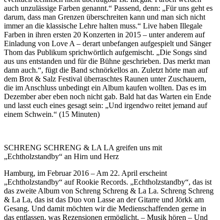
auch unzulässige Farben genannt.“ Passend, denn: „Für uns geht es
darum, dass man Grenzen überschreiten kann und man sich nicht
immer an die klassische Lehre halten muss.“ Live haben Illegale
Farben in ihren ersten 20 Konzerten in 2015 – unter anderem auf
Einladung von Love A – derart unbefangen aufgespielt und Sänger
Thom das Publikum sprichwörtlich aufgemischt. „Die Songs sind
aus uns entstanden und für die Bühne geschrieben. Das merkt man
dann auch.“, fügt die Band schnörkellos an. Zuletzt hörte man auf
dem Brot & Salz Festival überraschtes Raunen unter Zuschauern,
die im Anschluss unbedingt ein Album kaufen wollten. Das es im
Dezember aber eben noch nicht gab. Bald hat das Warten ein Ende
und lasst euch eines gesagt sein: „Und irgendwo reitet jemand auf
einem Schwein.“ (15 Minuten)
SCHRENG SCHRENG & LA LA greifen uns mit
„Echtholzstandby“ an Hirn und Herz
Hamburg, im Februar 2016 – Am 22. April erscheint
„Echtholzstandby“ auf Rookie Records. „Echtholzstandby“, das ist
das zweite Album von Schreng Schreng & La La. Schreng Schreng
& La La, das ist das Duo von Lasse an der Gitarre und Jörkk am
Gesang. Und damit möchten wir die Medienschaffenden gerne in
das entlassen, was Rezensionen ermöglicht. – Musik hören – Und