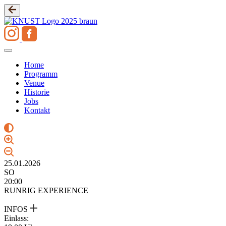
Zum
Inhalt
springen
Home
Programm
Venue
Historie
Jobs
Kontakt
25.01.2026
SO
20:00
RUNRIG EXPERIENCE
INFOS
Einlass: