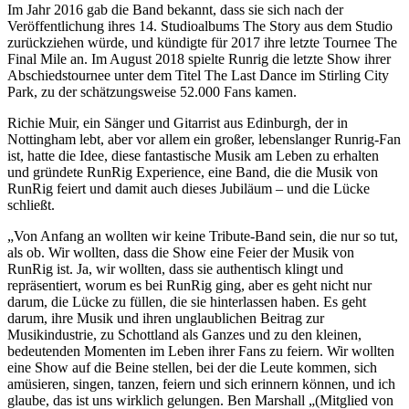
Im Jahr 2016 gab die Band bekannt, dass sie sich nach der
Veröffentlichung ihres 14. Studioalbums The Story aus dem Studio
zurückziehen würde, und kündigte für 2017 ihre letzte Tournee The
Final Mile an. Im August 2018 spielte Runrig die letzte Show ihrer
Abschiedstournee unter dem Titel The Last Dance im Stirling City
Park, zu der schätzungsweise 52.000 Fans kamen.
Richie Muir, ein Sänger und Gitarrist aus Edinburgh, der in
Nottingham lebt, aber vor allem ein großer, lebenslanger Runrig-Fan
ist, hatte die Idee, diese fantastische Musik am Leben zu erhalten
und gründete RunRig Experience, eine Band, die die Musik von
RunRig feiert und damit auch dieses Jubiläum – und die Lücke
schließt.
„Von Anfang an wollten wir keine Tribute-Band sein, die nur so tut,
als ob. Wir wollten, dass die Show eine Feier der Musik von
RunRig ist. Ja, wir wollten, dass sie authentisch klingt und
repräsentiert, worum es bei RunRig ging, aber es geht nicht nur
darum, die Lücke zu füllen, die sie hinterlassen haben. Es geht
darum, ihre Musik und ihren unglaublichen Beitrag zur
Musikindustrie, zu Schottland als Ganzes und zu den kleinen,
bedeutenden Momenten im Leben ihrer Fans zu feiern. Wir wollten
eine Show auf die Beine stellen, bei der die Leute kommen, sich
amüsieren, singen, tanzen, feiern und sich erinnern können, und ich
glaube, das ist uns wirklich gelungen. Ben Marshall „(Mitglied von