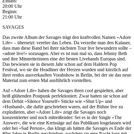
Einlass:
20:00 Uhr
Beginn:
21:00 Uhr
SAVAGES
Das zweite Album der Savages trägt den kraftvollen Namen »Adore
Life« – übersetzt: verehre das Leben. Da verzeihe man den Kalauer,
dass man diese Band bei ihrer nächsten Tour live bewundern sollte –
»adore live!« sozusagen. Aber es ist nun mal so, dass Jehnny Beth
und ihre Mitstreiterinnen eine der besten Livebands Europas sind.
Das bewiesen sie in diesem Jahr schon auf dem Haldern Pop
Festival, wo sie die Headliner der Herzen wurden und kürzlich auf
ihrer restlos ausverkauften Vorabshow in Berlin, bei der sie das neue
Material zum ersten Mal ausführlich vorstellten.
Auf »Adore Life« haben die Savages ihren cool gespielten, aber
heiß glühenden Postpunk perfektioniert. Zwar hatten sie schon auf
dem Debüt »Silence Yourself« Stücke wie »Shut Up« und
»Husband«, die dafür geschrieben waren, auf der Bühne live zu
explodieren, aber »Adore Life« zeigt die Savages noch
konzentrierter und noch mitreißender: Sei es in der Single »The
Answer«, die wie eine Kreissäge auf das Publikum losgelassen wird
oder bei »Sad Person«, das klingt als hätten die Savages es Ende der
80er Jahre in Berlin geschrieben, nachdem sie eine Nacht lang mit