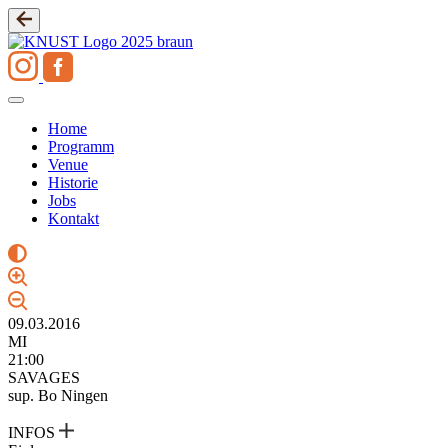
Zum
Inhalt
springen
Home
Programm
Venue
Historie
Jobs
Kontakt
09.03.2016
MI
21:00
SAVAGES
sup. Bo Ningen
INFOS