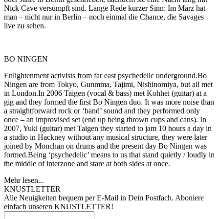
Nick Cave versumpft sind. Lange Rede kurzer Sinn: Im März hat
man – nicht nur in Berlin – noch einmal die Chance, die Savages
live zu sehen.
BO NINGEN
Enlightenment activists from far east psychedelic underground.Bo
Ningen are from Tokyo, Gunmma, Tajimi, Nishinomiya, but all met
in London.In 2006 Taigen (vocal & bass) met Kohhei (guitar) at a
gig and they formed the first Bo Ningen duo. It was more noise than
a straightforward rock or ‘band’ sound and they performed only
once – an improvised set (end up being thrown cups and cans). In
2007, Yuki (guitar) met Taigen they started to jam 10 hours a day in
a studio in Hackney without any musical structure, they were later
joined by Monchan on drums and the present day Bo Ningen was
formed.Being ‘psychedelic’ means to us that stand quietly / loudly in
the middle of interzone and stare at both sides at once.
Mehr lesen...
KNUSTLETTER
Alle Neuigkeiten bequem per E-Mail in Dein Postfach. Aboniere
einfach unseren KNUSTLETTER!