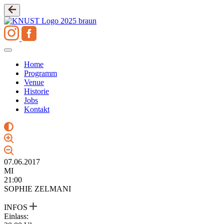
Zum
Inhalt
springen
Home
Programm
Venue
Historie
Jobs
Kontakt
07.06.2017
MI
21:00
SOPHIE ZELMANI
INFOS
Einlass: