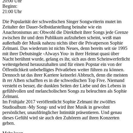
20:00 Uhr
Beginn:
21:00 Uhr
Die Popularität der schwedischen Singer Songwriterin mutet im
Zeitalter der Dauer-Selbstdarstellung beinahe wie ein
Anachronismus an: Obwohl die Direktheit ihrer Songs jede Grenze
zwischen ihr und dem Publikum aufzuheben scheint, weiß man
außerhalb der Musik nahezu nichts über die Privatperson Sophie
Zelmani. Das wiederum ist nichts Neues, denn bereits seit sie 1995
mit ihrer Debutsingle ›Always You‹ in ihrer Heimat quasi über
Nacht berühmt wurde, gelang es ihr, sich aus dem Scheinwerferlicht
weitestgehend herauszuhalten und für einen Popstar ein von der
Öffentlichkeit unbehelligtes Privatleben weiter führen zu können.
Dennoch tat das ihrer Karriere keinerlei Abbruch, denn die meisten
ih rer Alben schafften es in die schwedischen Top Five. Niemand
versteht es besser, die dunklen Seiten der Liebe und des Lebens in
gefühlvollen und melancholischen Songs zu beleuchten als Sophie
Zelmani.
Im Frühjahr 2017 veröffentlicht Sophie Zelmani ihr zwölftes
Studioalbum ›My Song‹ und wird ihre Musik in gewohnt
persönlicher, unaufdringlicher Intimität präsentieren. Und genau
dieses Gefühl wird sie auch den Zuhörern auf ihren Konzerten
geben.