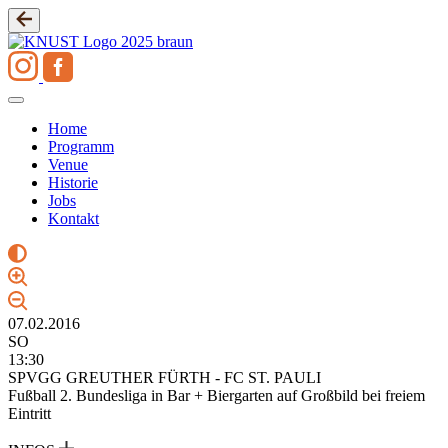
Zum
Inhalt
springen
Home
Programm
Venue
Historie
Jobs
Kontakt
07.02.2016
SO
13:30
SPVGG GREUTHER FÜRTH - FC ST. PAULI
Fußball 2. Bundesliga in Bar + Biergarten auf Großbild bei freiem
Eintritt