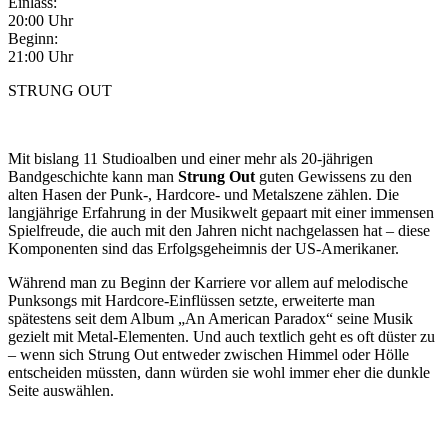
Einlass:
20:00 Uhr
Beginn:
21:00 Uhr
STRUNG OUT
Mit bislang 11 Studioalben und einer mehr als 20-jährigen
Bandgeschichte kann man
Strung Out
guten Gewissens zu den
alten Hasen der Punk-, Hardcore- und Metalszene zählen. Die
langjährige Erfahrung in der Musikwelt gepaart mit einer immensen
Spielfreude, die auch mit den Jahren nicht nachgelassen hat – diese
Komponenten sind das Erfolgsgeheimnis der US-Amerikaner.
Während man zu Beginn der Karriere vor allem auf melodische
Punksongs mit Hardcore-Einflüssen setzte, erweiterte man
spätestens seit dem Album „An American Paradox“ seine Musik
gezielt mit Metal-Elementen. Und auch textlich geht es oft düster zu
– wenn sich Strung Out entweder zwischen Himmel oder Hölle
entscheiden müssten, dann würden sie wohl immer eher die dunkle
Seite auswählen.