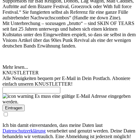
Supportslots für Bad Religion, Donots, Lag Wagon, Mad Caddies,
Auftritte auf dem Bizarre Festival, Groezrock oder With full force
Festival.“ Sie fungierten selbst als Referenz für eine ganze Fülle
aufstrebender Nachwuchscombos“ (Handle me down Zine).
Mit Unterbrechung – sozusagen „brutto“ – sind SKIN OF TEARS
seit fast 25 Jahren unterwegs und haben sich einen kleinen
Kultstatus unter den Eingeweihten erspielt, so dass sie selbst in dem
Visions Artikel über das 90ies Punk Revival als eine der wenigen
deutschen Bands Erwähnung fanden.
Mehr lesen...
KNUSTLETTER
Alle Neuigkeiten bequem per E-Mail in Dein Postfach. Aboniere
einfach unseren KNUSTLETTER!
Es muss eine gültige E-Mail Adresse eingegeben
werden.
Ich bin damit einverstanden, dass meine Daten laut
Datenschutzerklärung
verarbeitet und genutzt werden. Deine Daten
behandeln wir vertraulich. Eine Abmeldung ist jederzeit möglich!