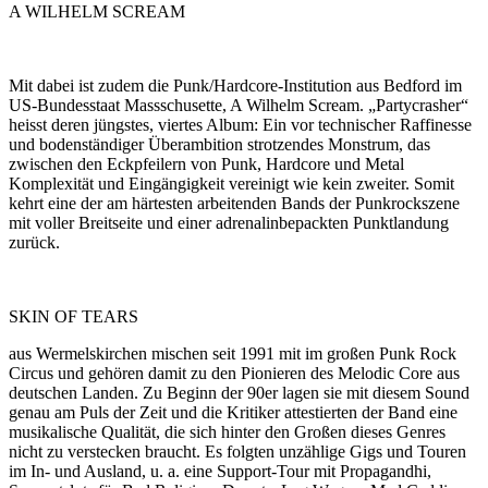
A WILHELM SCREAM
Mit dabei ist zudem die Punk/Hardcore-Institution aus Bedford im
US-Bundesstaat Massschusette, A Wilhelm Scream. „Partycrasher“
heisst deren jüngstes, viertes Album: Ein vor technischer Raffinesse
und bodenständiger Überambition strotzendes Monstrum, das
zwischen den Eckpfeilern von Punk, Hardcore und Metal
Komplexität und Eingängigkeit vereinigt wie kein zweiter. Somit
kehrt eine der am härtesten arbeitenden Bands der Punkrockszene
mit voller Breitseite und einer adrenalinbepackten Punktlandung
zurück.
SKIN OF TEARS
aus Wermelskirchen mischen seit 1991 mit im großen Punk Rock
Circus und gehören damit zu den Pionieren des Melodic Core aus
deutschen Landen. Zu Beginn der 90er lagen sie mit diesem Sound
genau am Puls der Zeit und die Kritiker attestierten der Band eine
musikalische Qualität, die sich hinter den Großen dieses Genres
nicht zu verstecken braucht. Es folgten unzählige Gigs und Touren
im In- und Ausland, u. a. eine Support-Tour mit Propagandhi,