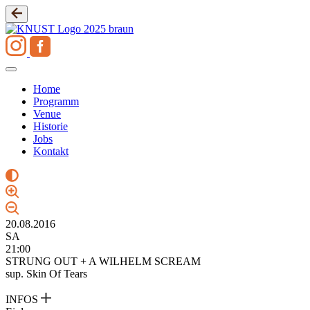
Zum
Inhalt
springen
Home
Programm
Venue
Historie
Jobs
Kontakt
20.08.2016
SA
21:00
STRUNG OUT + A WILHELM SCREAM
sup. Skin Of Tears
INFOS