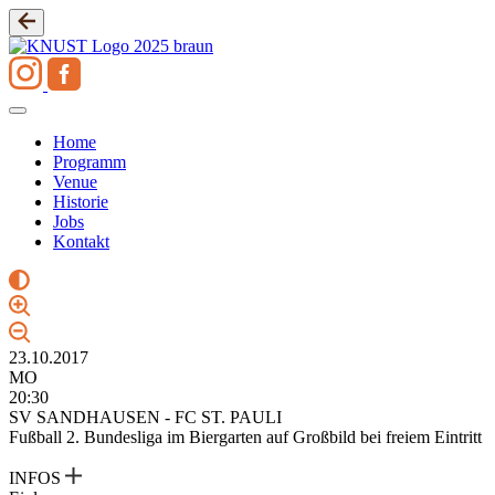
Zum
Inhalt
springen
Home
Programm
Venue
Historie
Jobs
Kontakt
23.10.2017
MO
20:30
SV SANDHAUSEN - FC ST. PAULI
Fußball 2. Bundesliga im Biergarten auf Großbild bei freiem Eintritt
INFOS