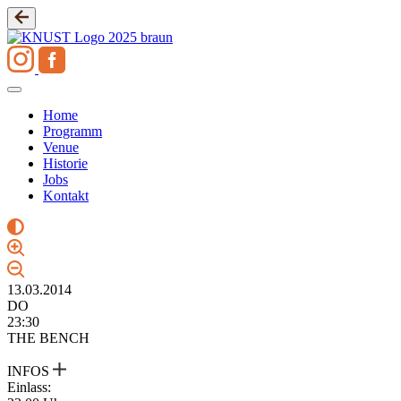
Zum
Inhalt
springen
Home
Programm
Venue
Historie
Jobs
Kontakt
13.03.2014
DO
23:30
THE BENCH
INFOS
Einlass: