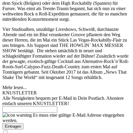
dem Sjock (Belgien) oder dem High Rockabilly (Spanien) für
Furore. Was einst als Teenie-Traum begannt, hat sich nun zu einer
weltweiten Rock n Roll-Expedition gemausert, die für so manchen
mitreißenden Konzertmoment sorgt.
Vier Studioalben, unzählige Liveshows, Schweiß, durchtanzte
Abende und ein im Blut verankerter Groove pflastern den Weg
dieser Herren, die im Mai ein Stück Las Vegas-Rockabilly-Flair zu
uns bringen. Als Support sind THE HOWLIN´ MAX MESSER
SHOW bestätigt. Die stehen tatsächlich in neuer und
schlagkräftigter Formation wieder auf der Bühne! Zusätzlich wurde
der gewagte, exotisch-giftige Cocktail aus Alternative-Rock’n’Roll-
Roots-Surf-Calypso-Fuzz-Death-Country zum ersten Mal auf
Tonträgern gebannt. Seit Oktober 2017 ist das Album „News That
Shake The World“ mit insgesamt 12 Songs erhältlich.
Mehr lesen...
KNUSTLETTER
Alle Neuigkeiten bequem per E-Mail in Dein Postfach. Aboniere
einfach unseren KNUSTLETTER!
Es muss eine gültige E-Mail Adresse eingegeben
werden.