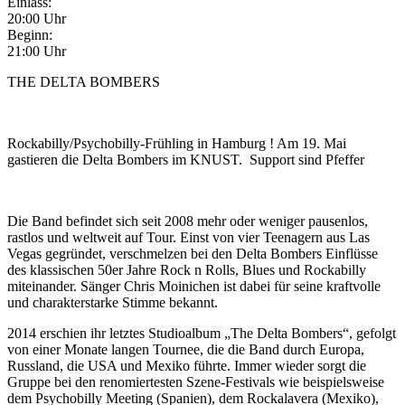
Einlass:
20:00 Uhr
Beginn:
21:00 Uhr
THE DELTA BOMBERS
Rockabilly/Psychobilly-Frühling in Hamburg ! Am 19. Mai
gastieren die Delta Bombers im KNUST. Support sind Pfeffer
Die Band befindet sich seit 2008 mehr oder weniger pausenlos,
rastlos und weltweit auf Tour. Einst von vier Teenagern aus Las
Vegas gegründet, verschmelzen bei den Delta Bombers Einflüsse
des klassischen 50er Jahre Rock n Rolls, Blues und Rockabilly
miteinander. Sänger Chris Moinichen ist dabei für seine kraftvolle
und charakterstarke Stimme bekannt.
2014 erschien ihr letztes Studioalbum „The Delta Bombers“, gefolgt
von einer Monate langen Tournee, die die Band durch Europa,
Russland, die USA und Mexiko führte. Immer wieder sorgt die
Gruppe bei den renomiertesten Szene-Festivals wie beispielsweise
dem Psychobilly Meeting (Spanien), dem Rockalavera (Mexiko),