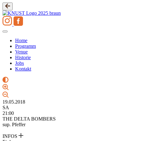
Zum
Inhalt
springen
Home
Programm
Venue
Historie
Jobs
Kontakt
19.05.2018
SA
21:00
THE DELTA BOMBERS
sup. Pfeffer
INFOS