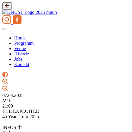
Zum
Inhalt
springen
Home
Programm
Venue
Historie
Jobs
Kontakt
07.04.2025
MO
21:00
THE EXPLOITED
45 Years Tour 2025
INFOS