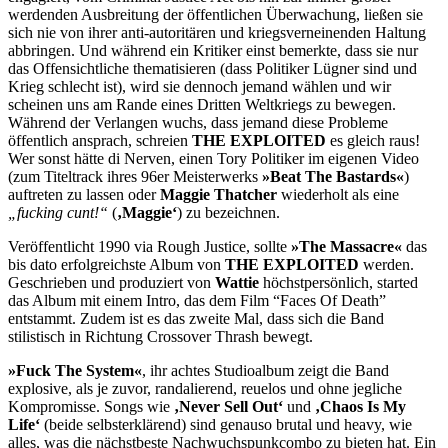
werdenden Ausbreitung der öffentlichen Überwachung, ließen sie
sich nie von ihrer anti-autoritären und kriegsverneinenden Haltung
abbringen. Und während ein Kritiker einst bemerkte, dass sie nur
das Offensichtliche thematisieren (dass Politiker Lügner sind und
Krieg schlecht ist), wird sie dennoch jemand wählen und wir
scheinen uns am Rande eines Dritten Weltkriegs zu bewegen.
Während der Verlangen wuchs, dass jemand diese Probleme
öffentlich ansprach, schreien
THE EXPLOITED
es gleich raus!
Wer sonst hätte di Nerven, einen Tory Politiker im eigenen Video
(zum Titeltrack ihres 96er Meisterwerks
»Beat The Bastards«
)
auftreten zu lassen oder
Maggie Thatcher
wiederholt als eine
„fucking cunt!“
(
‚Maggie‘
) zu bezeichnen.
Veröffentlicht 1990 via Rough Justice, sollte
»The Massacre«
das
bis dato erfolgreichste Album von
THE EXPLOITED
werden.
Geschrieben und produziert von
Wattie
höchstpersönlich, started
das Album mit einem Intro, das dem Film “Faces Of Death”
entstammt. Zudem ist es das zweite Mal, dass sich die Band
stilistisch in Richtung Crossover Thrash bewegt.
»Fuck The System«
, ihr achtes Studioalbum zeigt die Band
explosive, als je zuvor, randalierend, reuelos und ohne jegliche
Kompromisse. Songs wie
‚Never Sell Out‘
und
‚Chaos Is My
Life‘
(beide selbsterklärend) sind genauso brutal und heavy, wie
alles, was die nächstbeste Nachwuchspunkcombo zu bieten hat. Ein