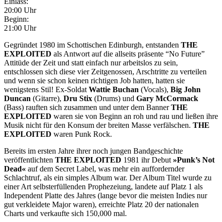
Einlass:
20:00 Uhr
Beginn:
21:00 Uhr
Gegründet 1980 im Schottischen Edinburgh, entstanden
THE
EXPLOITED
als Antwort auf die allseits präsente “No Future”
Attitüde der Zeit und statt einfach nur arbeitslos zu sein,
entschlossen sich diese vier Zeitgenossen, Arschtritte zu verteilen
und wenn sie schon keinen richtigen Job hatten, hatten sie
wenigstens Stil! Ex-Soldat
Wattie Buchan
(Vocals),
Big John
Duncan
(Gitarre),
Dru Stix
(Drums) und
Gary McCormack
(Bass) rauften sich zusammen und unter dem Banner
THE
EXPLOITED
waren sie von Beginn an roh und rau und ließen ihre
Musik nicht für den Konsum der breiten Masse verfälschen.
THE
EXPLOITED
waren Punk Rock.
Bereits im ersten Jahre ihrer noch jungen Bandgeschichte
veröffentlichten
THE EXPLOITED
1981 ihr Debut
»Punk’s Not
Dead«
auf dem Secret Label, was mehr ein auffordernder
Schlachtruf, als ein simples Album war. Der Album Titel wurde zu
einer Art selbsterfüllenden Prophezeiung, landete auf Platz 1 als
Independent Platte des Jahres (lange bevor die meisten Indies nur
gut verkleidete Major waren), erreichte Platz 20 der nationalen
Charts und verkaufte sich 150,000 mal.