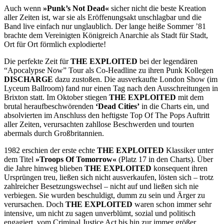
Auch wenn
»Punk’s Not Dead«
sicher nicht die beste Kreation
aller Zeiten ist, war sie als Eröffenungsakt unschlagbar und die
Band live einfach nur unglaublich. Der lange heiße Sommer ’81
brachte dem Vereinigten Königreich Anarchie als Stadt für Stadt,
Ort für Ort förmlich explodierte!
Die perfekte Zeit für
THE EXPLOITED
bei der legendären
“Apocalypse Now” Tour als Co-Headline zu ihren Punk Kollegen
DISCHARGE
dazu zustoßen. Die ausverkaufte London Show (im
Lyceum Ballroom) fand nur einen Tag nach den Ausschreitungen in
Brixton statt. Im Oktober stiegen
THE EXPLOITED
mit dem
brutal heraufbeschwörenden
‘Dead Cities’
in die Charts ein, und
absolvierten im Anschluss den heftigste Top Of The Pops Auftritt
aller Zeiten, verursachten zahllose Beschwerden und tourten
abermals durch Großbritannien.
1982 erschien der erste echte
THE EXPLOITED
Klassiker unter
dem Titel
»Troops Of Tomorrow«
(Platz 17 in den Charts). Über
die Jahre hinweg blieben
THE EXPLOITED
konsequent ihren
Ursprüngen treu, ließen sich nicht ausverkaufen, lösten sich – trotz
zahlreicher Besetzungswechsel – nicht auf und ließen sich nie
verbiegen. Sie wurden beschuldigt, dumm zu sein und Ärger zu
verursachen. Doch
THE EXPLOITED
waren schon immer sehr
intensive, um nicht zu sagen unverblümt, sozial und politisch
engagiert, vom Criminal Justice Act bis hin zur immer größer