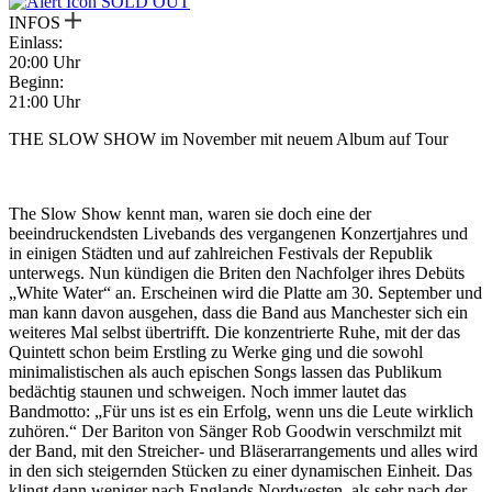
SOLD OUT
INFOS
Einlass:
20:00 Uhr
Beginn:
21:00 Uhr
THE SLOW SHOW im November mit neuem Album auf Tour
The Slow Show kennt man, waren sie doch eine der
beeindruckendsten Livebands des vergangenen Konzertjahres und
in einigen Städten und auf zahlreichen Festivals der Republik
unterwegs. Nun kündigen die Briten den Nachfolger ihres Debüts
„White Water“ an. Erscheinen wird die Platte am 30. September und
man kann davon ausgehen, dass die Band aus Manchester sich ein
weiteres Mal selbst übertrifft. Die konzentrierte Ruhe, mit der das
Quintett schon beim Erstling zu Werke ging und die sowohl
minimalistischen als auch epischen Songs lassen das Publikum
bedächtig staunen und schweigen. Noch immer lautet das
Bandmotto: „Für uns ist es ein Erfolg, wenn uns die Leute wirklich
zuhören.“ Der Bariton von Sänger Rob Goodwin verschmilzt mit
der Band, mit den Streicher- und Bläserarrangements und alles wird
in den sich steigernden Stücken zu einer dynamischen Einheit. Das
klingt dann weniger nach Englands Nordwesten, als sehr nach der