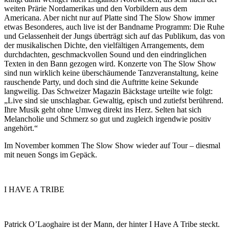
weiten Prärie Nordamerikas und den Vorbildern aus dem
Americana. Aber nicht nur auf Platte sind The Slow Show immer
etwas Besonderes, auch live ist der Bandname Programm: Die Ruhe
und Gelassenheit der Jungs überträgt sich auf das Publikum, das von
der musikalischen Dichte, den vielfältigen Arrangements, dem
durchdachten, geschmackvollen Sound und den eindringlichen
Texten in den Bann gezogen wird. Konzerte von The Slow Show
sind nun wirklich keine überschäumende Tanzveranstaltung, keine
rauschende Party, und doch sind die Auftritte keine Sekunde
langweilig. Das Schweizer Magazin Bäckstage urteilte wie folgt:
„Live sind sie unschlagbar. Gewaltig, episch und zutiefst berührend.
Ihre Musik geht ohne Umweg direkt ins Herz. Selten hat sich
Melancholie und Schmerz so gut und zugleich irgendwie positiv
angehört.“
Im November kommen The Slow Show wieder auf Tour – diesmal
mit neuen Songs im Gepäck.
I HAVE A TRIBE
Patrick O’Laoghaire ist der Mann, der hinter I Have A Tribe steckt.