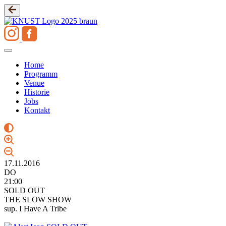
Zum
Inhalt
springen
Home
Programm
Venue
Historie
Jobs
Kontakt
17.11.2016
DO
21:00
SOLD OUT
THE SLOW SHOW
sup. I Have A Tribe