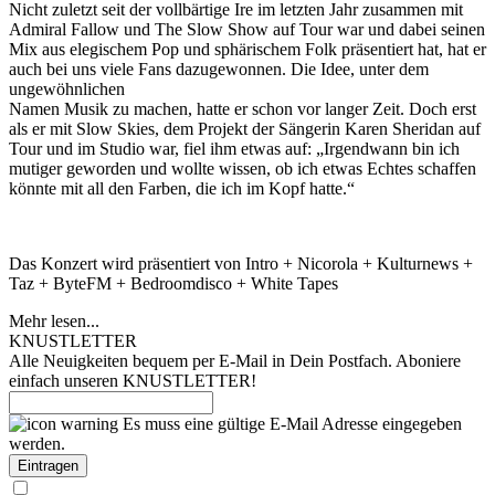
Nicht zuletzt seit der vollbärtige Ire im letzten Jahr zusammen mit
Admiral Fallow und The Slow Show auf Tour war und dabei seinen
Mix aus elegischem Pop und sphärischem Folk präsentiert hat, hat er
auch bei uns viele Fans dazugewonnen. Die Idee, unter dem
ungewöhnlichen
Namen Musik zu machen, hatte er schon vor langer Zeit. Doch erst
als er mit Slow Skies, dem Projekt der Sängerin Karen Sheridan auf
Tour und im Studio war, fiel ihm etwas auf: „Irgendwann bin ich
mutiger geworden und wollte wissen, ob ich etwas Echtes schaffen
könnte mit all den Farben, die ich im Kopf hatte.“
Das Konzert wird präsentiert von Intro + Nicorola + Kulturnews +
Taz + ByteFM + Bedroomdisco + White Tapes
Mehr lesen...
KNUSTLETTER
Alle Neuigkeiten bequem per E-Mail in Dein Postfach. Aboniere
einfach unseren KNUSTLETTER!
Es muss eine gültige E-Mail Adresse eingegeben
werden.