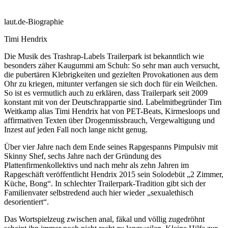
laut.de-Biographie
Timi Hendrix
Die Musik des Trashrap-Labels Trailerpark ist bekanntlich wie
besonders zäher Kaugummi am Schuh: So sehr man auch versucht,
die pubertären Klebrigkeiten und gezielten Provokationen aus dem
Ohr zu kriegen, mitunter verfangen sie sich doch für ein Weilchen.
So ist es vermutlich auch zu erklären, dass Trailerpark seit 2009
konstant mit von der Deutschrappartie sind. Labelmitbegründer Tim
Weitkamp alias Timi Hendrix hat von PET-Beats, Kirmesloops und
affirmativen Texten über Drogenmissbrauch, Vergewaltigung und
Inzest auf jeden Fall noch lange nicht genug.
Über vier Jahre nach dem Ende seines Rapgespanns Pimpulsiv mit
Skinny Shef, sechs Jahre nach der Gründung des
Plattenfirmenkollektivs und nach mehr als zehn Jahren im
Rapgeschäft veröffentlicht Hendrix 2015 sein Solodebüt „2 Zimmer,
Küche, Bong“. In schlechter Trailerpark-Tradition gibt sich der
Familienvater selbstredend auch hier wieder „sexualethisch
desorientiert“.
Das Wortspielzeug zwischen anal, fäkal und völlig zugedröhnt