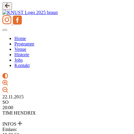
Zum
Inhalt
springen
Home
Programm
Venue
Historie
Jobs
Kontakt
22.11.2015
SO
20:00
TIMI HENDRIX
INFOS
Einlass: