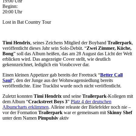
19:00 Uhr
Beginn:
20:00 Uhr
Lost in Bat Country Tour
Timi Hendrix
, seines Zeichens Mitglied der Boyband
Trailerpark
,
veröffentlicht dieses Jahr sein Solo-Debüt. “
Zwei Zimmer, Küche,
Bong
” soll das Album heißen, das am 28 August das Licht der Welt
erblicken wird. Das angezeigte Cover stellt, wie deutlich
gekennzeichnet, lediglich ein Vorabcover dar.
Einen kleinen Appetizer gab bereits der Freetrack “
Better Call
Saul
“, den der Junge aus der Wohnwagensiedlung bereits
veröffentlichte. Eine Tracklist wurde noch nicht veröffentlicht.
Zuletzt konnten
Timi Hendrix
und seine
Trailerpark
-Kollegen mit
dem Album “
Crackstreet Boys 3
”
Platz 4 der deutschen
Albumcharts erklimmen
. Alleine releaste der Bielefelder noch nie –
vor der Formation
Trailerpark
war er gemeinsam mit
Skinny Shef
unter dem Namen
Pimpulsiv
aktiv