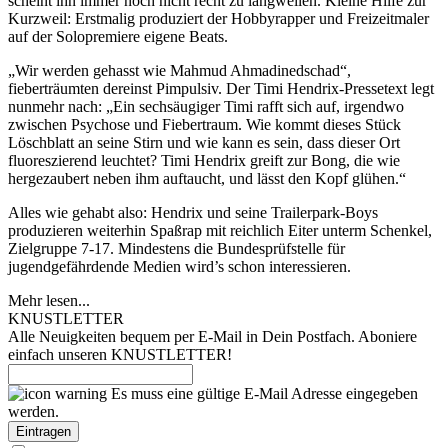
scheint ihn immer noch nicht recht zu langweilen. Kleine Hilfe zur
Kurzweil: Erstmalig produziert der Hobbyrapper und Freizeitmaler
auf der Solopremiere eigene Beats.
„Wir werden gehasst wie Mahmud Ahmadinedschad“,
fieberträumten dereinst Pimpulsiv. Der Timi Hendrix-Pressetext legt
nunmehr nach: „Ein sechsäugiger Timi rafft sich auf, irgendwo
zwischen Psychose und Fiebertraum. Wie kommt dieses Stück
Löschblatt an seine Stirn und wie kann es sein, dass dieser Ort
fluoreszierend leuchtet? Timi Hendrix greift zur Bong, die wie
hergezaubert neben ihm auftaucht, und lässt den Kopf glühen.“
Alles wie gehabt also: Hendrix und seine Trailerpark-Boys
produzieren weiterhin Spaßrap mit reichlich Eiter unterm Schenkel,
Zielgruppe 7-17. Mindestens die Bundesprüfstelle für
jugendgefährdende Medien wird’s schon interessieren.
Mehr lesen...
KNUSTLETTER
Alle Neuigkeiten bequem per E-Mail in Dein Postfach. Aboniere
einfach unseren KNUSTLETTER!
Es muss eine gültige E-Mail Adresse eingegeben
werden.