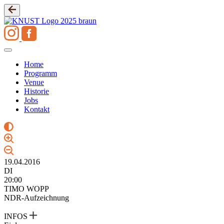
Zum
Inhalt
springen
Home
Programm
Venue
Historie
Jobs
Kontakt
19.04.2016
DI
20:00
TIMO WOPP
NDR-Aufzeichnung
INFOS