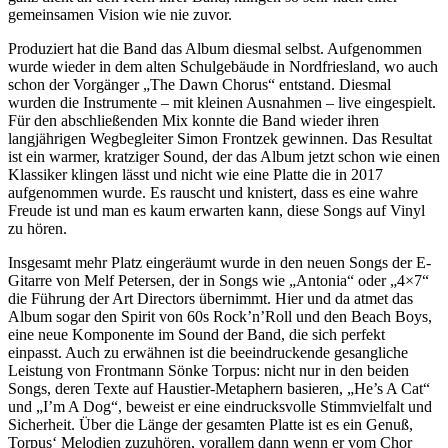
gemeinsamen Vision wie nie zuvor.
Produziert hat die Band das Album diesmal selbst. Aufgenommen
wurde wieder in dem alten Schulgebäude in Nordfriesland, wo auch
schon der Vorgänger „The Dawn Chorus“ entstand. Diesmal
wurden die Instrumente – mit kleinen Ausnahmen – live eingespielt.
Für den abschließenden Mix konnte die Band wieder ihren
langjährigen Wegbegleiter Simon Frontzek gewinnen. Das Resultat
ist ein warmer, kratziger Sound, der das Album jetzt schon wie einen
Klassiker klingen lässt und nicht wie eine Platte die in 2017
aufgenommen wurde. Es rauscht und knistert, dass es eine wahre
Freude ist und man es kaum erwarten kann, diese Songs auf Vinyl
zu hören.
Insgesamt mehr Platz eingeräumt wurde in den neuen Songs der E-
Gitarre von Melf Petersen, der in Songs wie „Antonia“ oder „4×7“
die Führung der Art Directors übernimmt. Hier und da atmet das
Album sogar den Spirit von 60s Rock’n’Roll und den Beach Boys,
eine neue Komponente im Sound der Band, die sich perfekt
einpasst. Auch zu erwähnen ist die beeindruckende gesangliche
Leistung von Frontmann Sönke Torpus: nicht nur in den beiden
Songs, deren Texte auf Haustier-Metaphern basieren, „He’s A Cat“
und „I’m A Dog“, beweist er eine eindrucksvolle Stimmvielfalt und
Sicherheit. Über die Länge der gesamten Platte ist es ein Genuß,
Torpus‘ Melodien zuzuhören, vorallem dann wenn er vom Chor