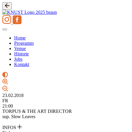
Zum
Inhalt
springen
Home
Programm
Venue
Historie
Jobs
Kontakt
23.02.2018
FR
21:00
TORPUS & THE ART DIRECTOR
sup. Slow Leaves
INFOS