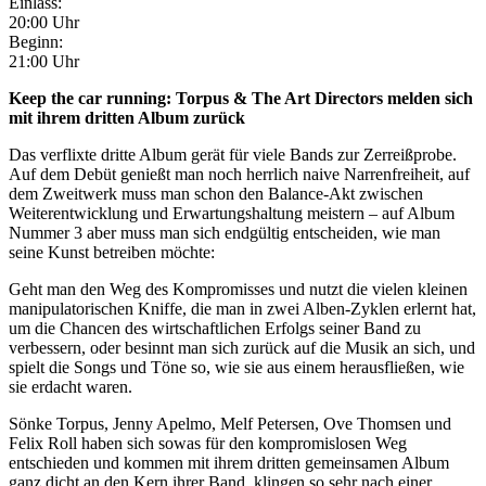
Einlass:
20:00 Uhr
Beginn:
21:00 Uhr
Keep the car running: Torpus & The Art Directors melden sich
mit ihrem dritten Album zurück
Das verflixte dritte Album gerät für viele Bands zur Zerreißprobe.
Auf dem Debüt genießt man noch herrlich naive Narrenfreiheit, auf
dem Zweitwerk muss man schon den Balance-Akt zwischen
Weiterentwicklung und Erwartungshaltung meistern – auf Album
Nummer 3 aber muss man sich endgültig entscheiden, wie man
seine Kunst betreiben möchte:
Geht man den Weg des Kompromisses und nutzt die vielen kleinen
manipulatorischen Kniffe, die man in zwei Alben-Zyklen erlernt hat,
um die Chancen des wirtschaftlichen Erfolgs seiner Band zu
verbessern, oder besinnt man sich zurück auf die Musik an sich, und
spielt die Songs und Töne so, wie sie aus einem herausfließen, wie
sie erdacht waren.
Sönke Torpus, Jenny Apelmo, Melf Petersen, Ove Thomsen und
Felix Roll haben sich sowas für den kompromislosen Weg
entschieden und kommen mit ihrem dritten gemeinsamen Album
ganz dicht an den Kern ihrer Band, klingen so sehr nach einer