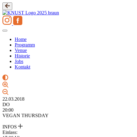
Zum
Inhalt
springen
Home
Programm
Venue
Historie
Jobs
Kontakt
22.03.2018
DO
20:00
VEGAN THURSDAY
INFOS
Einlass: