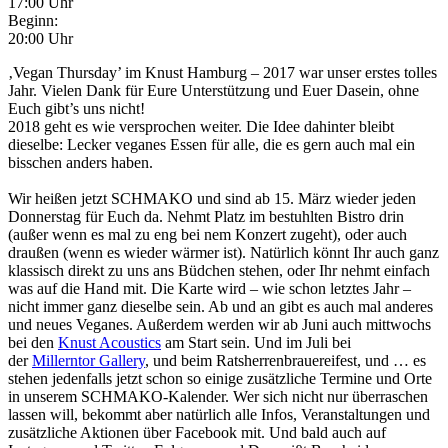
17:00 Uhr
Beginn:
20:00 Uhr
‚Vegan Thursday’ im Knust Hamburg
– 2017 war unser erstes tolles
Jahr. Vielen Dank für Eure Unterstützung und Euer Dasein, ohne
Euch gibt’s uns nicht!
2018 geht es wie versprochen weiter. Die Idee dahinter bleibt
dieselbe: Lecker veganes Essen für alle, die es gern auch mal ein
bisschen anders haben.
Wir heißen jetzt SCHMAKO und sind ab 15. März wieder jeden
Donnerstag für Euch da. Nehmt Platz im bestuhlten Bistro drin
(außer wenn es mal zu eng bei nem Konzert zugeht), oder auch
draußen (wenn es wieder wärmer ist). Natürlich könnt Ihr auch ganz
klassisch direkt zu uns ans Büdchen stehen, oder Ihr nehmt einfach
was auf die Hand mit. Die Karte wird – wie schon letztes Jahr –
nicht immer ganz dieselbe sein. Ab und an gibt es auch mal anderes
und neues Veganes. Außerdem werden wir ab Juni auch mittwochs
bei den
Knust Acoustics
am Start sein. Und im Juli bei
der
Millerntor Gallery
, und beim Ratsherrenbrauereifest, und … es
stehen jedenfalls jetzt schon so einige zusätzliche Termine und Orte
in unserem SCHMAKO-Kalender. Wer sich nicht nur überraschen
lassen will, bekommt aber natürlich alle Infos, Veranstaltungen und
zusätzliche Aktionen über Facebook mit. Und bald auch auf