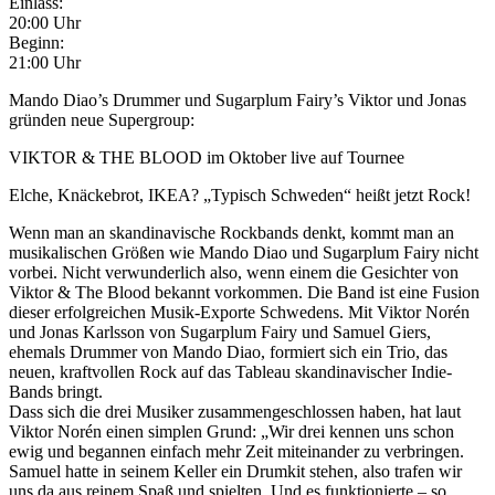
Einlass:
20:00 Uhr
Beginn:
21:00 Uhr
Mando Diao’s Drummer und Sugarplum Fairy’s Viktor und Jonas
gründen neue Supergroup:
VIKTOR & THE BLOOD im Oktober live auf Tournee
Elche, Knäckebrot, IKEA? „Typisch Schweden“ heißt jetzt Rock!
Wenn man an skandinavische Rockbands denkt, kommt man an
musikalischen Größen wie Mando Diao und Sugarplum Fairy nicht
vorbei. Nicht verwunderlich also, wenn einem die Gesichter von
Viktor & The Blood bekannt vorkommen. Die Band ist eine Fusion
dieser erfolgreichen Musik-Exporte Schwedens. Mit Viktor Norén
und Jonas Karlsson von Sugarplum Fairy und Samuel Giers,
ehemals Drummer von Mando Diao, formiert sich ein Trio, das
neuen, kraftvollen Rock auf das Tableau skandinavischer Indie-
Bands bringt.
Dass sich die drei Musiker zusammengeschlossen haben, hat laut
Viktor Norén einen simplen Grund: „Wir drei kennen uns schon
ewig und begannen einfach mehr Zeit miteinander zu verbringen.
Samuel hatte in seinem Keller ein Drumkit stehen, also trafen wir
uns da aus reinem Spaß und spielten. Und es funktionierte – so