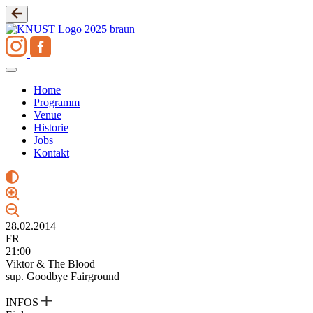
Zum
Inhalt
springen
Home
Programm
Venue
Historie
Jobs
Kontakt
28.02.2014
FR
21:00
Viktor & The Blood
sup. Goodbye Fairground
INFOS