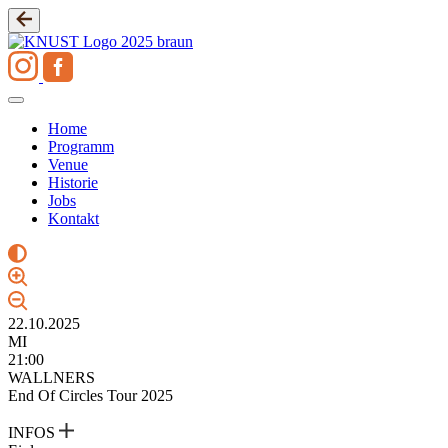
Zum
Inhalt
springen
Home
Programm
Venue
Historie
Jobs
Kontakt
22.10.2025
MI
21:00
WALLNERS
End Of Circles Tour 2025
INFOS