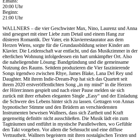
Einlass:
20:00 Uhr
Beginn:
21:00 Uhr
WALLNERS – die vier Geschwister Max, Nino, Laurenz und Anna
sind gesegnet mit einer Liebe zum Detail und einem Hang zur
düsteren Romantik. Der Vater, ein Klavierrestaurator aus dem
Herzen Wiens, sorgte für die Grundausbildung seiner Kinder am
Klavier. Die Leidenschaft war entfacht, und das Musikzimmer in der
elterlichen Wohnung infolgedessen ein hart umkämpfter Ort. Also
die naheliegendste Lösung: Bandgründung und die gemeinsame
Nutzung des Raums. Seitdem produzieren die Vier faszinierende
Songs irgendwo zwischen Rhye, James Blake, Lana Del Rey und
Daughter. Mit ihrem Indie-Dream-Pop hat sich das Quartett seit
ihrem 2020 erstveröffentlichten Song „in my mind“ in die Herzen
der Hörer:innen gespielt und nach einer Pause melden sie sich
zurück mit ihrer erhaben eleganten Single „Easy“ und der Einladung
die Schwere des Lebens hinter sich zu lassen. Getragen von Annas
hypnotischer Stimme und den Brüdern an verschiedensten
Instrumenten beweisen Wallners, dass sich Zartheit und Kraft
gegenseitig definitiv nicht ausschließen. Die Musik lädt ein zum
Tagträumen und entführt in mystische Parallelwelten, wo Gefühle
den Takt vorgeben. Vor allem die Sehnsucht und eine diffuse
Vertrautheit. Wallners begeistern mit ihren nostalgischen Texten und