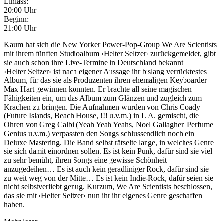
Einlass:
20:00 Uhr
Beginn:
21:00 Uhr
Kaum hat sich die New Yorker Power-Pop-Group We Are Scientists
mit ihrem fünften Studioalbum ›Helter Seltzer‹ zurückgemeldet, gibt
sie auch schon ihre Live-Termine in Deutschland bekannt.
›Helter Seltzer‹ ist nach eigener Aussage ihr bislang verrücktestes
Album, für das sie als Produzenten ihren ehemaligen Keyboarder
Max Hart gewinnen konnten. Er brachte all seine magischen
Fähigkeiten ein, um das Album zum Glänzen und zugleich zum
Krachen zu bringen. Die Aufnahmen wurden von Chris Coady
(Future Islands, Beach House, !!! u.v.m.) in L.A. gemischt, die
Ohren von Greg Calbi (Yeah Yeah Yeahs, Noel Gallagher, Perfume
Genius u.v.m.) verpassten den Songs schlussendlich noch ein
Deluxe Mastering. Die Band selbst rätselte lange, in welches Genre
sie sich damit einordnen sollen. Es ist kein Punk, dafür sind sie viel
zu sehr bemüht, ihren Songs eine gewisse Schönheit
anzugedeihen… Es ist auch kein geradliniger Rock, dafür sind sie
zu weit weg von der Mitte… Es ist kein Indie-Rock, dafür seien sie
nicht selbstverliebt genug. Kurzum, We Are Scientists beschlossen,
das sie mit ›Helter Seltzer‹ nun ihr ihr eigenes Genre geschaffen
haben.