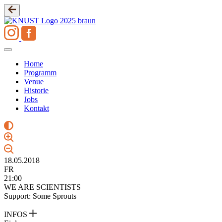
Zum
Inhalt
springen
Home
Programm
Venue
Historie
Jobs
Kontakt
18.05.2018
FR
21:00
WE ARE SCIENTISTS
Support: Some Sprouts
INFOS