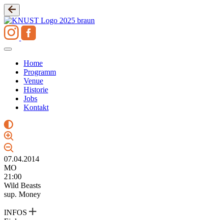
Zum
Inhalt
springen
Home
Programm
Venue
Historie
Jobs
Kontakt
07.04.2014
MO
21:00
Wild Beasts
sup. Money
INFOS