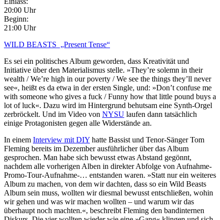
Einlass:
20:00 Uhr
Beginn:
21:00 Uhr
WILD BEASTS „Present Tense“
Es sei ein politisches Album geworden, dass Kreativität und
Initiative über den Materialismus stelle. »They’re solemn in their
wealth / We’re high in our poverty / We see the things they’ll never
see«, heißt es da etwa in der ersten Single, und: »Don’t confuse me
with someone who gives a fuck / Funny how that little pound buys a
lot of luck«. Dazu wird im Hintergrund behutsam eine Synth-Orgel
zerbröckelt. Und im Video von
NYSU
laufen dann tatsächlich
einige Protagonisten gegen alle Widerstände an.
In einem
Interview mit DIY
hatte Bassist und Tenor-Sänger Tom
Fleming bereits im Dezember ausführlicher über das Album
gesprochen. Man habe sich bewusst etwas Abstand gegönnt,
nachdem alle vorherigen Alben in direkter Abfolge von Aufnahme-
Promo-Tour-Aufnahme-… entstanden waren. »Statt nur ein weiteres
Album zu machen, von dem wir dachten, dass so ein Wild Beasts
Album sein muss, wollten wir diesmal bewusst entschließen, wohin
wir gehen und was wir machen wollten – und warum wir das
überhaupt noch machten.«, beschreibt Fleming den bandinternen
Diskurs. Die vier wollten wieder wie eine »Gang« klingen und sich