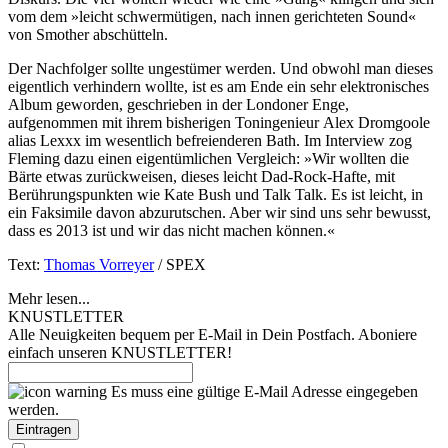
vom dem »leicht schwermütigen, nach innen gerichteten Sound«
von Smother abschütteln.
Der Nachfolger sollte ungestümer werden. Und obwohl man dieses
eigentlich verhindern wollte, ist es am Ende ein sehr elektronisches
Album geworden, geschrieben in der Londoner Enge,
aufgenommen mit ihrem bisherigen Toningenieur Alex Dromgoole
alias Lexxx im wesentlich befreienderen Bath. Im Interview zog
Fleming dazu einen eigentümlichen Vergleich: »Wir wollten die
Bärte etwas zurückweisen, dieses leicht Dad-Rock-Hafte, mit
Berührungspunkten wie Kate Bush und Talk Talk. Es ist leicht, in
ein Faksimile davon abzurutschen. Aber wir sind uns sehr bewusst,
dass es 2013 ist und wir das nicht machen können.«
Text:
Thomas Vorreyer
/ SPEX
Mehr lesen...
KNUSTLETTER
Alle Neuigkeiten bequem per E-Mail in Dein Postfach. Aboniere
einfach unseren KNUSTLETTER!
Es muss eine gültige E-Mail Adresse eingegeben
werden.