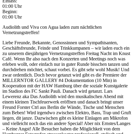
Einlass:
01:00 Uhr
Beginn:
01:00 Uhr
Audiolith und Viva con Agua laden zum nächtlichen
Vernetzungstreffen!
Liebe Freunde, Bekannte, Genossinnen und Sympathisanten,
Geschäftsfreunde, Feinde und Trinkkumpanen – wir laden euch ein
zu unserem diesjährigen Vernetzungstreffen Freitag Nacht im Knust
Café. Wenn Ihr also nach den Konzerten und Meetings noch was
erleben wollt, oder einfach nur in guter Runde bisschen tanzen und
durchdrehen möchtet, schaut vorbei. Es gibt sehr wohl Musik! Und
zwar ordentlich. Doch bevor getanzt wird gibt es die Premiere der
MILLERNTOR GALLERY #4 Dokumentation (10 Min) in
Kooperation mit der HAW Hamburg über die soziale Kunstgalerie
im Stadion des FC Sankt Pauli. Danach wird getanzt. Lars
Lewerenz aka Das Audiolith wird den musikalischen Abend mit
einem kleinen Tischfeuerwerk eröffnen und danach bringt unser
Freund Forster Ctrl aus Berlin die Wände, Tische und Menschen
zum Beben! Wird irgendwo zwischen Elektro, Bass, Trap und Gruft
liegen, dit janze. Dazwischen gibt es kleine Einlagen am Mikrofon
und vielleicht noch das ein andere Special! Aber nix Ernstes/Langes
– Keine Angst! Alle Besucher haben die Möglichkeit von dem