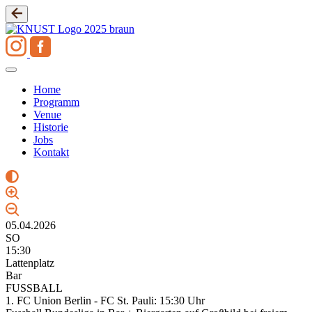
Zum
Inhalt
springen
Home
Programm
Venue
Historie
Jobs
Kontakt
05.04.2026
SO
15:30
Lattenplatz
Bar
FUSSBALL
1. FC Union Berlin - FC St. Pauli: 15:30 Uhr