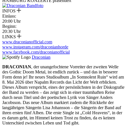
HAMBURG KONZERTE präsentiert
INFOS
Einlass:
20:00 Uhr
Beginn:
20:30 Uhr
LINKS
www.draconianofficial.com
www.instagram.com/draconianhorde
www.facebook.com/draconianofficial
Draconian
DRACONIAN
, der unangefochtene Vorreiter der zweiten Welle
des Gothic Doom Metal, ist endlich zurück – und das in besserer
Form denn je! Ihr neues Studioalbum „In Somnolent Ruin“ wird am
8. Mai 2026 über Napalm Records das Licht der Welt erblicken.
Dieses Album verspricht, eines der persönlichsten in der Diskografie
der Band zu werden – das zeigt sich in einer traumhaften Reise
durch neun Titel und der poetischen Lyrik von Sänger Anders
Jacobsson. Das neue Album markiert zudem die Rückkehr der
langjährigen Sängerin Lisa Johansson – die Sängerin der Band auf
ihren ersten fünf Alben. Die erste Single ist „Cold Heavens“, in der
es darum geht, im Himmel keinen Trost zu finden, da es keinen
Unterschied zwischen Leben und Tod gibt.