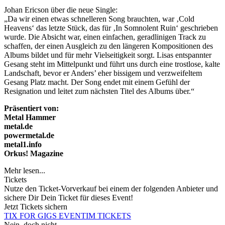
Johan Ericson über die neue Single:
„Da wir einen etwas schnelleren Song brauchten, war ‚Cold
Heavens‘ das letzte Stück, das für ‚In Somnolent Ruin‘ geschrieben
wurde. Die Absicht war, einen einfachen, geradlinigen Track zu
schaffen, der einen Ausgleich zu den längeren Kompositionen des
Albums bildet und für mehr Vielseitigkeit sorgt. Lisas entspannter
Gesang steht im Mittelpunkt und führt uns durch eine trostlose, kalte
Landschaft, bevor er Anders’ eher bissigem und verzweifeltem
Gesang Platz macht. Der Song endet mit einem Gefühl der
Resignation und leitet zum nächsten Titel des Albums über.“
Präsentiert von:
Metal Hammer
metal.de
powermetal.de
metal1.info
Orkus! Magazine
Mehr lesen...
Tickets
Nutze den Ticket-Vorverkauf bei einem der folgenden Anbieter und
sichere Dir Dein Ticket für dieses Event!
Jetzt Tickets sichern
TIX FOR GIGS
EVENTIM
TICKETS
Nein, doch nicht.