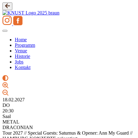
Zum
Inhalt
springen
Home
Programm
Venue
Historie
Jobs
Kontakt
18.02.2027
DO
20:30
Saal
METAL
DRACONIAN
Tour 2027 // Special Guests: Saturnus & Opener: Ann My Guard //