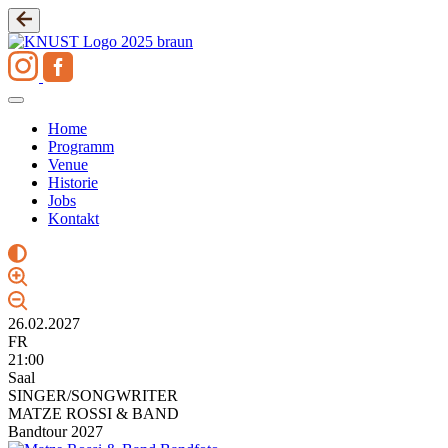
Zum
Inhalt
springen
Home
Programm
Venue
Historie
Jobs
Kontakt
26.02.2027
FR
21:00
Saal
SINGER/SONGWRITER
MATZE ROSSI & BAND
Bandtour 2027