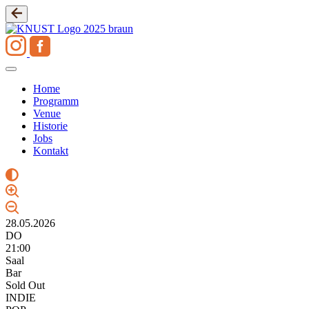
Zum
Inhalt
springen
Home
Programm
Venue
Historie
Jobs
Kontakt
28.05.2026
DO
21:00
Saal
Bar
Sold Out
INDIE