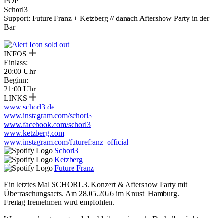
POP
Schorl3
Support: Future Franz + Ketzberg // danach Aftershow Party in der
Bar
sold out
INFOS
Einlass:
20:00 Uhr
Beginn:
21:00 Uhr
LINKS
www.schorl3.de
www.instagram.com/schorl3
www.facebook.com/schorl3
www.ketzberg.com
www.instagram.com/futurefranz_official
Schorl3
Ketzberg
Future Franz
Ein letztes Mal SCHORL3. Konzert & Aftershow Party mit
Überraschungsacts. Am 28.05.2026 im Knust, Hamburg.
Freitag freinehmen wird empfohlen.