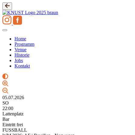
Zum
Inhalt
springen
Home
Programm
Venue
Historie
Jobs
Kontakt
05.07.2026
SO
22:00
Lattenplatz
Bar
Eintritt frei
FUSSBALL