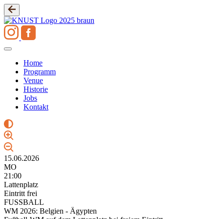
Zum
Inhalt
springen
Home
Programm
Venue
Historie
Jobs
Kontakt
15.06.2026
MO
21:00
Lattenplatz
Eintritt frei
FUSSBALL
WM 2026: Belgien - Ägypten