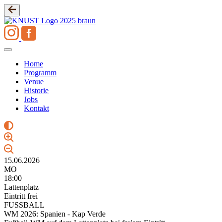
Zum
Inhalt
springen
Home
Programm
Venue
Historie
Jobs
Kontakt
15.06.2026
MO
18:00
Lattenplatz
Eintritt frei
FUSSBALL
WM 2026: Spanien - Kap Verde