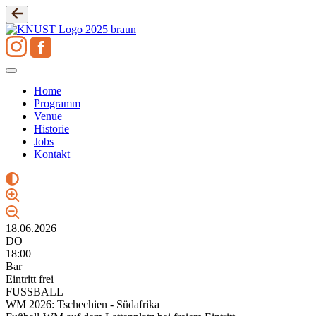
Zum
Inhalt
springen
Home
Programm
Venue
Historie
Jobs
Kontakt
18.06.2026
DO
18:00
Bar
Eintritt frei
FUSSBALL
WM 2026: Tschechien - Südafrika