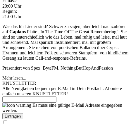
Einlass:
20:00 Uhr
Beginn:
21:00 Uhr
Was das für Lieder sind? Schwer zu sagen, aber leicht nachzuhören
auf
Caplans
Platte „In The Time Of The Great Remembering“. Sie
sind so unterschiedlich wie das Leben, mal ruhig und leise, mal laut
und schreiend. Mal spärlich instrumentiert, mal mit großem
Arrangement. Sie reichen von poetischen Balladen über Gypsi-
Hymnen und leichtem Folk zu schweren Stampfern, von kindlichem
Gesang zu lauten Call-and-response-Refrains.
Präsentiert von Spex, ByteFM, NothingButHopAndPassion
Mehr lesen...
KNUSTLETTER
Alle Neuigkeiten bequem per E-Mail in Dein Postfach. Aboniere
einfach unseren KNUSTLETTER!
Es muss eine gültige E-Mail Adresse eingegeben
werden.