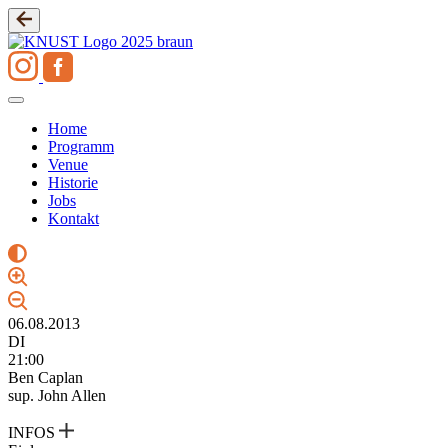
Zum
Inhalt
springen
Home
Programm
Venue
Historie
Jobs
Kontakt
06.08.2013
DI
21:00
Ben Caplan
sup. John Allen
INFOS