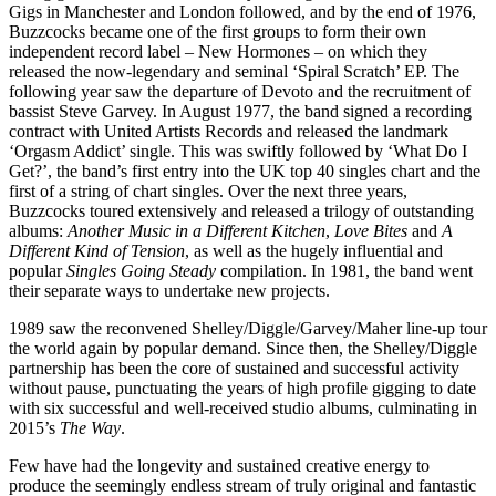
Gigs in Manchester and London followed, and by the end of 1976,
Buzzcocks became one of the first groups to form their own
independent record label – New Hormones – on which they
released the now-legendary and seminal ‘Spiral Scratch’ EP. The
following year saw the departure of Devoto and the recruitment of
bassist Steve Garvey. In August 1977, the band signed a recording
contract with United Artists Records and released the landmark
‘Orgasm Addict’ single. This was swiftly followed by ‘What Do I
Get?’, the band’s first entry into the UK top 40 singles chart and the
first of a string of chart singles. Over the next three years,
Buzzcocks toured extensively and released a trilogy of outstanding
albums:
Another Music in a Different Kitchen
,
Love Bites
and
A
Different Kind of Tension
, as well as the hugely influential and
popular
Singles Going Steady
compilation. In 1981, the band went
their separate ways to undertake new projects.
1989 saw the reconvened Shelley/Diggle/Garvey/Maher line-up tour
the world again by popular demand. Since then, the Shelley/Diggle
partnership has been the core of sustained and successful activity
without pause, punctuating the years of high profile gigging to date
with six successful and well-received studio albums, culminating in
2015’s
The Way
.
Few have had the longevity and sustained creative energy to
produce the seemingly endless stream of truly original and fantastic