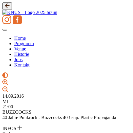
Zum
Inhalt
springen
Home
Programm
Venue
Historie
Jobs
Kontakt
14.09.2016
MI
21:00
BUZZCOCKS
40 Jahre Punkrock - Buzzcocks 40 ! sup. Plastic Propaganda
INFOS