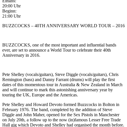
Einlass:
20:00 Uhr
Beginn:
21:00 Uhr
BUZZCOCKS – 40TH ANNIVERSARY WORLD TOUR – 2016
BUZZCOCKS, one of the most important and influential bands
ever, are set to announce a World Tour to celebrate their 40th
Anniversary in 2016.
Pete Shelley (vocals/guitars), Steve Diggle (vocals/guitars), Chris
Remington (bass) and Danny Farrant (drums) will play the first
dates of this momentous tour in Australia & New Zealand in March
and will continue to mark this astonishing anniversary year by
touring the UK, Europe and the Americas.
Pete Shelley and Howard Devoto formed Buzzcocks in Bolton in
February 1976. The band, completed by the addition of Steve
Diggle and John Maher, opened for the Sex Pistols in Manchester
on July 20th, a follow up to the now (in)famous Lesser Free Trade
Hall gig which Devoto and Shelley had organised the month before.