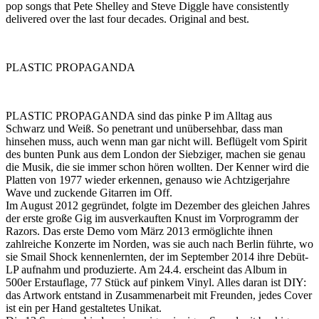
pop songs that Pete Shelley and Steve Diggle have consistently
delivered over the last four decades. Original and best.
PLASTIC PROPAGANDA
PLASTIC PROPAGANDA sind das pinke P im Alltag aus
Schwarz und Weiß. So penetrant und unübersehbar, dass man
hinsehen muss, auch wenn man gar nicht will. Beflügelt vom Spirit
des bunten Punk aus dem London der Siebziger, machen sie genau
die Musik, die sie immer schon hören wollten. Der Kenner wird die
Platten von 1977 wieder erkennen, genauso wie Achtzigerjahre
Wave und zuckende Gitarren im Off.
Im August 2012 gegründet, folgte im Dezember des gleichen Jahres
der erste große Gig im ausverkauften Knust im Vorprogramm der
Razors. Das erste Demo vom März 2013 ermöglichte ihnen
zahlreiche Konzerte im Norden, was sie auch nach Berlin führte, wo
sie Smail Shock kennenlernten, der im September 2014 ihre Debüt-
LP aufnahm und produzierte. Am 24.4. erscheint das Album in
500er Erstauflage, 77 Stück auf pinkem Vinyl. Alles daran ist DIY:
das Artwork entstand in Zusammenarbeit mit Freunden, jedes Cover
ist ein per Hand gestaltetes Unikat.