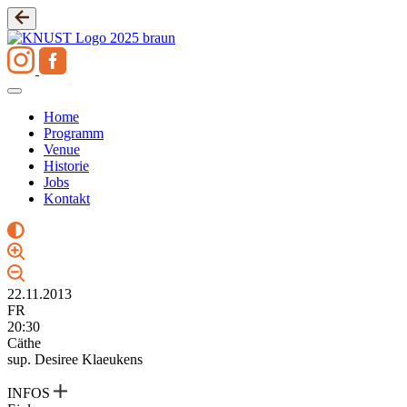
Zum
Inhalt
springen
Home
Programm
Venue
Historie
Jobs
Kontakt
22.11.2013
FR
20:30
Cäthe
sup. Desiree Klaeukens
INFOS