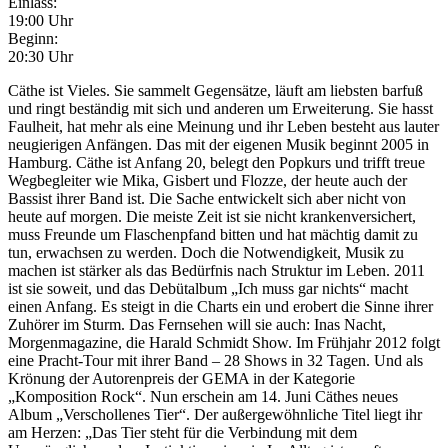
Einlass:
19:00 Uhr
Beginn:
20:30 Uhr
Cäthe ist Vieles. Sie sammelt Gegensätze, läuft am liebsten barfuß
und ringt beständig mit sich und anderen um Erweiterung. Sie hasst
Faulheit, hat mehr als eine Meinung und ihr Leben besteht aus lauter
neugierigen Anfängen. Das mit der eigenen Musik beginnt 2005 in
Hamburg. Cäthe ist Anfang 20, belegt den Popkurs und trifft treue
Wegbegleiter wie Mika, Gisbert und Flozze, der heute auch der
Bassist ihrer Band ist. Die Sache entwickelt sich aber nicht von
heute auf morgen. Die meiste Zeit ist sie nicht krankenversichert,
muss Freunde um Flaschenpfand bitten und hat mächtig damit zu
tun, erwachsen zu werden. Doch die Notwendigkeit, Musik zu
machen ist stärker als das Bedürfnis nach Struktur im Leben. 2011
ist sie soweit, und das Debütalbum „Ich muss gar nichts“ macht
einen Anfang. Es steigt in die Charts ein und erobert die Sinne ihrer
Zuhörer im Sturm. Das Fernsehen will sie auch: Inas Nacht,
Morgenmagazine, die Harald Schmidt Show. Im Frühjahr 2012 folgt
eine Pracht-Tour mit ihrer Band – 28 Shows in 32 Tagen. Und als
Krönung der Autorenpreis der GEMA in der Kategorie
„Komposition Rock“. Nun erschein am 14. Juni Cäthes neues
Album „Verschollenes Tier“. Der außergewöhnliche Titel liegt ihr
am Herzen: „Das Tier steht für die Verbindung mit dem