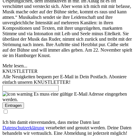
Ursprünglichen, dem Instinktiven in mir. Im Alltag ist es oft
verschüttet und versteckt sich. Aber wenn ich mich mit mir befasse,
Musik mache oder auf der Bühne stehe, kommt es raus und kann
atmen.“ Musikalisch sendet sie ihre Leidenschaft und ihre
unvergleichliche Intensität auf mehreren Kanälen: in ihren
Kompositionen und Texten, mit ihrer ungezügelten, markanten
Stimme und via Intonation mit Leib und Seele minus Eitelkeit. Sie
überlässt der Musik das Ruder, nimmt sich zurück und treibt mit der
Strömung nach innen. Ihre Auftritte sind Herzblut pur. Cäthe steht
auf der Bühne und will immer alles geben. Am 22. November spielt
sie im Hamburger Knust.
Mehr lesen...
KNUSTLETTER
Alle Neuigkeiten bequem per E-Mail in Dein Postfach. Aboniere
einfach unseren KNUSTLETTER!
Es muss eine gültige E-Mail Adresse eingegeben
werden.
Ich bin damit einverstanden, dass meine Daten laut
Datenschutzerklärung
verarbeitet und genutzt werden. Deine Daten
behandeln wir vertraulich. Eine Abmeldung ist jederzeit möglich!