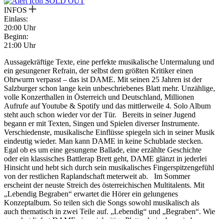
SOLD OUT
INFOS
Einlass:
20:00 Uhr
Beginn:
21:00 Uhr
Aussagekräftige Texte, eine perfekte musikalische Untermalung und
ein gesungener Refrain, der selbst dem größten Kritiker einen
Ohrwurm verpasst – das ist DAME. Mit seinen 25 Jahren ist der
Salzburger schon lange kein unbeschriebenes Blatt mehr. Unzählige,
volle Konzerthallen in Österreich und Deutschland, Millionen
Aufrufe auf Youtube & Spotify und das mittlerweile 4. Solo Album
steht auch schon wieder vor der Tür. Bereits in seiner Jugend
begann er mit Texten, Singen und Spielen diverser Instrumente.
Verschiedenste, musikalische Einflüsse spiegeln sich in seiner Musik
eindeutig wieder. Man kann DAME in keine Schublade stecken.
Egal ob es um eine gesungene Ballade, eine erzählte Geschichte
oder ein klassisches Battlerap Brett geht, DAME glänzt in jederlei
Hinsicht und hebt sich durch sein musikalisches Fingerspitzengefühl
von der restlichen Raplandschaft meterweit ab. Im Sommer
erscheint der neuste Streich des österreichischen Multitalents. Mit
„Lebendig Begraben“ erwartet die Hörer ein gelungenes
Konzeptalbum. So teilen sich die Songs sowohl musikalisch als
auch thematisch in zwei Teile auf. „Lebendig“ und „Begraben“. Wie