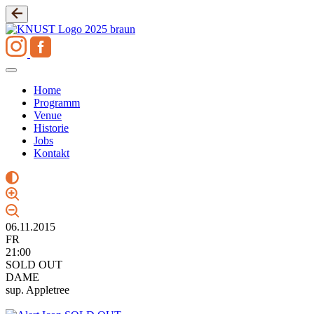
Zum
Inhalt
springen
Home
Programm
Venue
Historie
Jobs
Kontakt
06.11.2015
FR
21:00
SOLD OUT
DAME
sup. Appletree