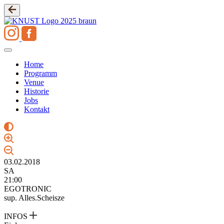
Zum
Inhalt
springen
Home
Programm
Venue
Historie
Jobs
Kontakt
03.02.2018
SA
21:00
EGOTRONIC
sup. Alles.Scheisze
INFOS