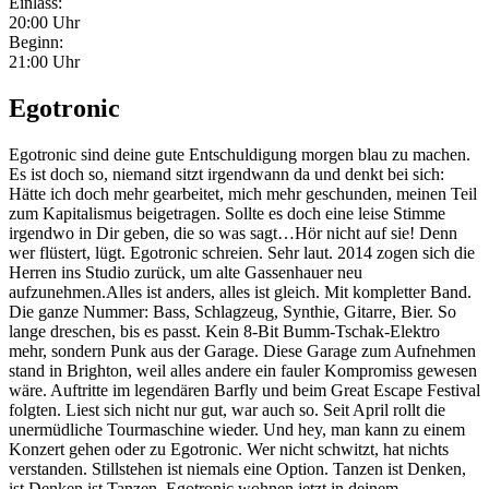
Einlass:
20:00 Uhr
Beginn:
21:00 Uhr
Egotronic
Egotronic sind deine gute Entschuldigung morgen blau zu machen.
Es ist doch so, niemand sitzt irgendwann da und denkt bei sich:
Hätte ich doch mehr gearbeitet, mich mehr geschunden, meinen Teil
zum Kapitalismus beigetragen. Sollte es doch eine leise Stimme
irgendwo in Dir geben, die so was sagt…Hör nicht auf sie! Denn
wer flüstert, lügt. Egotronic schreien. Sehr laut. 2014 zogen sich die
Herren ins Studio zurück, um alte Gassenhauer neu
aufzunehmen.Alles ist anders, alles ist gleich. Mit kompletter Band.
Die ganze Nummer: Bass, Schlagzeug, Synthie, Gitarre, Bier. So
lange dreschen, bis es passt. Kein 8-Bit Bumm-Tschak-Elektro
mehr, sondern Punk aus der Garage. Diese Garage zum Aufnehmen
stand in Brighton, weil alles andere ein fauler Kompromiss gewesen
wäre. Auftritte im legendären Barfly und beim Great Escape Festival
folgten. Liest sich nicht nur gut, war auch so. Seit April rollt die
unermüdliche Tourmaschine wieder. Und hey, man kann zu einem
Konzert gehen oder zu Egotronic. Wer nicht schwitzt, hat nichts
verstanden. Stillstehen ist niemals eine Option. Tanzen ist Denken,
ist Denken ist Tanzen. Egotronic wohnen jetzt in deinem