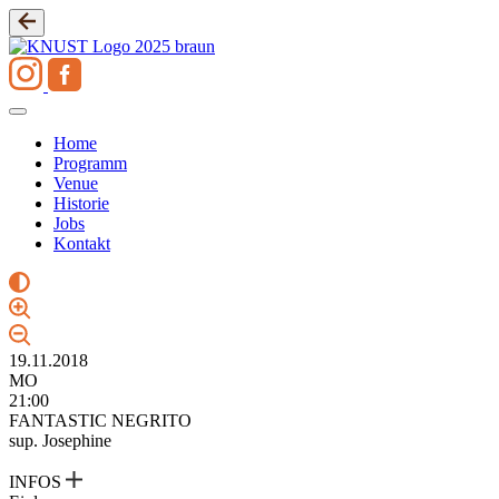
Zum
Inhalt
springen
Home
Programm
Venue
Historie
Jobs
Kontakt
19.11.2018
MO
21:00
FANTASTIC NEGRITO
sup. Josephine
INFOS