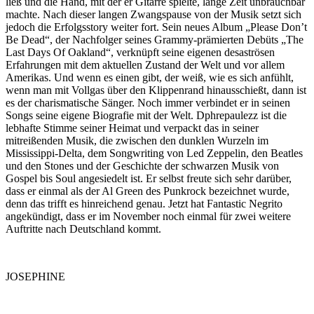
ließ und die Hand, mit der er Gitarre spielte, lange Zeit unbrauchbar
machte. Nach dieser langen Zwangspause von der Musik setzt sich
jedoch die Erfolgsstory weiter fort. Sein neues Album „Please Don’t
Be Dead“, der Nachfolger seines Grammy-prämierten Debüts „The
Last Days Of Oakland“, verknüpft seine eigenen desaströsen
Erfahrungen mit dem aktuellen Zustand der Welt und vor allem
Amerikas. Und wenn es einen gibt, der weiß, wie es sich anfühlt,
wenn man mit Vollgas über den Klippenrand hinausschießt, dann ist
es der charismatische Sänger. Noch immer verbindet er in seinen
Songs seine eigene Biografie mit der Welt. Dphrepaulezz ist die
lebhafte Stimme seiner Heimat und verpackt das in seiner
mitreißenden Musik, die zwischen den dunklen Wurzeln im
Mississippi-Delta, dem Songwriting von Led Zeppelin, den Beatles
und den Stones und der Geschichte der schwarzen Musik von
Gospel bis Soul angesiedelt ist. Er selbst freute sich sehr darüber,
dass er einmal als der Al Green des Punkrock bezeichnet wurde,
denn das trifft es hinreichend genau. Jetzt hat Fantastic Negrito
angekündigt, dass er im November noch einmal für zwei weitere
Auftritte nach Deutschland kommt.
JOSEPHINE