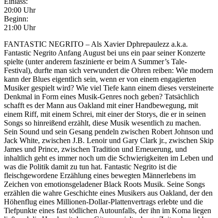
Einlass:
20:00 Uhr
Beginn:
21:00 Uhr
FANTASTIC NEGRITO – Als Xavier Dphrepaulezz a.k.a.
Fantastic Negrito Anfang August bei uns ein paar seiner Konzerte
spielte (unter anderem faszinierte er beim A Summer’s Tale-
Festival), durfte man sich verwundert die Ohren reiben: Wie modern
kann der Blues eigentlich sein, wenn er von einem engagierten
Musiker gespielt wird? Wie viel Tiefe kann einem dieses versteinerte
Denkmal in Form eines Musik-Genres noch geben? Tatsächlich
schafft es der Mann aus Oakland mit einer Handbewegung, mit
einem Riff, mit einem Schrei, mit einer der Storys, die er in seinen
Songs so hinreißend erzählt, diese Musik wesentlich zu machen.
Sein Sound und sein Gesang pendeln zwischen Robert Johnson und
Jack White, zwischen J.B. Lenoir und Gary Clark jr., zwischen Skip
James und Prince, zwischen Tradition und Erneuerung, und
inhaltlich geht es immer noch um die Schwierigkeiten im Leben und
was die Politik damit zu tun hat. Fantastic Negrito ist die
fleischgewordene Erzählung eines bewegten Männerlebens im
Zeichen von emotionsgeladener Black Roots Musik. Seine Songs
erzählen die wahre Geschichte eines Musikers aus Oakland, der den
Höhenflug eines Millionen-Dollar-Plattenvertrags erlebte und die
Tiefpunkte eines fast tödlichen Autounfalls, der ihn im Koma liegen