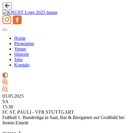
Zum
Inhalt
springen
Home
Programm
Venue
Historie
Jobs
Kontakt
03.05.2025
SA
15:30
FC ST. PAULI - VFB STUTTGART
Fußball 1. Bundesliga in Saal, Bar & Biergarten auf Großbild bei
freiem Eintritt