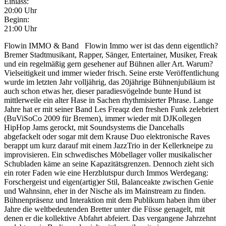
Einlass:
20:00 Uhr
Beginn:
21:00 Uhr
Flowin IMMO & Band Flowin Immo wer ist das denn eigentlich?
Bremer Stadtmusikant, Rapper, Sänger, Entertainer, Musiker, Freak
und ein regelmäßig gern gesehener auf Bühnen aller Art. Warum?
Vielseitigkeit und immer wieder frisch. Seine erste Veröffentlichung
wurde im letzten Jahr volljährig, das 20jährige Bühnenjubiläum ist
auch schon etwas her, dieser paradiesvögelnde bunte Hund ist
mittlerweile ein alter Hase in Sachen rhythmisierter Phrase. Lange
Jahre hat er mit seiner Band Les Freaqz den freshen Funk zelebriert
(BuViSoCo 2009 für Bremen), immer wieder mit DJKollegen
HipHop Jams gerockt, mit Soundsystems die Dancehalls
abgefackelt oder sogar mit dem Krause Duo elektronische Raves
berappt um kurz darauf mit einem JazzTrio in der Kellerkneipe zu
improvisieren. Ein schwedisches Möbellager voller musikalischer
Schubladen käme an seine Kapazitätsgrenzen. Dennoch zieht sich
ein roter Faden wie eine Herzblutspur durch Immos Werdegang:
Forschergeist und eigen(artig)er Stil, Balanceakte zwischen Genie
und Wahnsinn, eher in der Nische als im Mainstream zu finden.
Bühnenpräsenz und Interaktion mit dem Publikum haben ihm über
Jahre die weltbedeutenden Bretter unter die Füsse genagelt, mit
denen er die kollektive Abfahrt abfeiert. Das vergangene Jahrzehnt